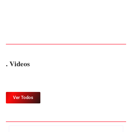
CONCESÃO DE LICENÇA
EDITAL – USUCAPIÃO
AMBIENTAL DE
EXTRAJUDICIAL
OPERAÇÃO Nº 064/2026
Por
Márcia Tavares
Por
Márcia Tavares
. Videos
Ver Todos