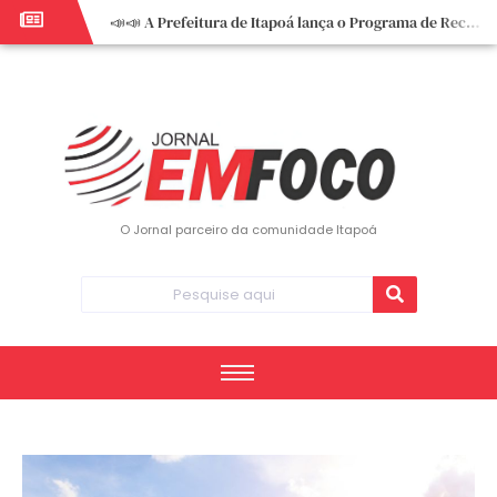
📣📣 A Prefeitura de Itapoá lança o Programa de Recuperação Fiscal (REFIS).
📢 Empreendedor do turismo, esta oportunidade é para você! Itapoá – SC.
🏍️ 3º Itapoá Moto Fest reúne apaixonados por duas rodas neste sábado
✨ A CDL de Itapoá convida você para o 8º Encontro de Mulheres Empreendedoras ✨
Workshop sobre atendimento encantador inspira empreendedores em Itapoá
Workshop “Modelo Disney de Encantar Clientes” foi um verdadeiro sucesso em Itapoá
Votação dos Concursos de Natal segue aberta até 20 de dezembro
O Jornal parceiro da comunidade Itapoá
Você sabe o que é eritema? UBS do Paese orienta comunidade sobre sinais e cuidados
Vigilância Epidemiológica monitora mortes causadas pela dengue e alerta para aumento de casos
Vice-prefeito assume Prefeitura de Itapoá durante ausência do titular