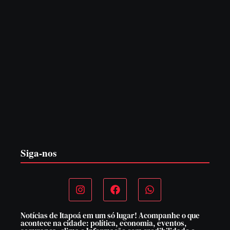
CONCESÃO DE LICENÇA AMBIENTAL DE
OPERAÇÃO Nº 064/2026
6 de agosto de 2026
Siga-nos
Notícias de Itapoá em um só lugar! Acompanhe o que
acontece na cidade: política, economia, eventos,