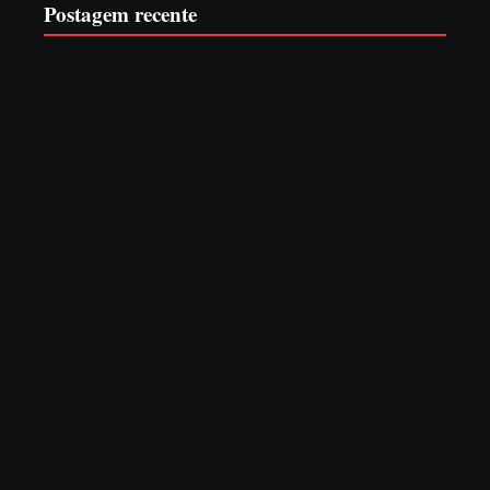
Postagem recente
EDITAL – USUCAPIÃO EXTRAJUDICIAL
6 de agosto de 2026