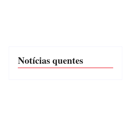
CONCESÃO DE LICENÇA
EDITAL – USUCAPIÃO
AMBIENTAL DE
EXTRAJUDICIAL
OPERAÇÃO Nº 064/2026
Por
Márcia Tavares
Por
Márcia Tavares
Notícias quentes
Operação da Polícia Civil
Itapoá abre oficialmente o
desarticula esquema de
Surf Festival nesta quinta-
tráfico de aves silvestres em
feira (6) no Mercado
Joinville e Garuva
Municipal