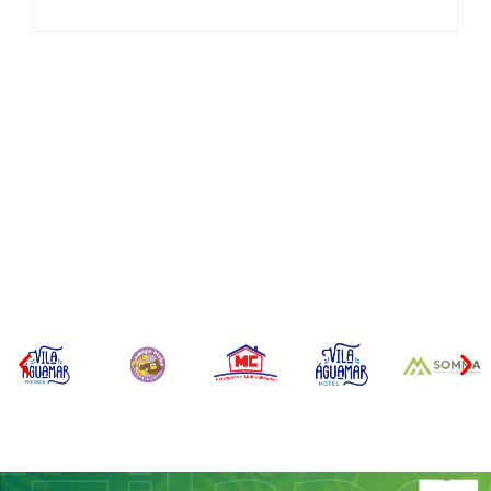
CONCESÃO DE LICENÇA
EDITAL – USUCAPIÃO
AMBIENTAL DE
EXTRAJUDICIAL
OPERAÇÃO Nº 064/2026
Por
Márcia Tavares
Por
Márcia Tavares