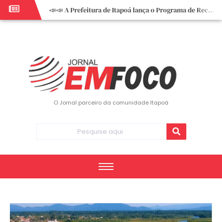
📣📣 A Prefeitura de Itapoá lança o Programa de Recuperação Fiscal (REFIS).
📢 Empreendedor do turismo, esta oportunidade é para você! Itapoá – SC.
🏍️ 3º Itapoá Moto Fest reúne apaixonados por duas rodas neste sábado
✨ A CDL de Itapoá convida você para o 8º Encontro de Mulheres Empreendedoras ✨
Workshop sobre atendimento encantador inspira empreendedores em Itapoá
Workshop “Modelo Disney de Encantar Clientes” foi um verdadeiro sucesso em Itapoá
Votação dos Concursos de Natal segue aberta até 20 de dezembro
O Jornal parceiro da comunidade Itapoá
Você sabe o que é eritema? UBS do Paese orienta comunidade sobre sinais e cuidados
Vigilância Epidemiológica monitora mortes causadas pela dengue e alerta para aumento de casos
Vice-prefeito assume Prefeitura de Itapoá durante ausência do titular