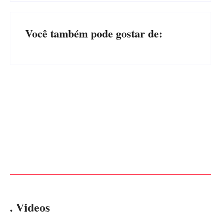
Você também pode gostar de:
Advogados abandonam júri
no meio da sessão em
PF PRENDE MULHER POR
Itapoá, e MPSC cobra mais
EXPLORAÇÃO SEXUAL
de R$ 120 mil por prejuízos
EM ITAPOÁ
Por
Márcia Tavares
Por
Márcia Tavares
. Videos