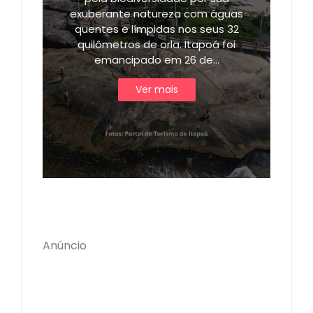
exuberante natureza com águas
quentes e límpidas nos seus 32
quilômetros de orla. Itapoá foi
emancipado em 26 de…
Ver mais
Anúncio