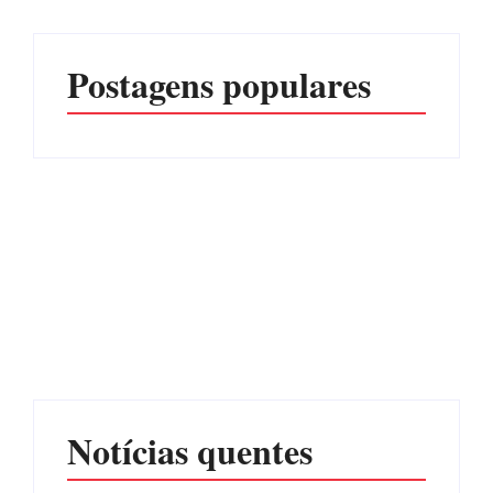
Postagens populares
Advogados abandonam
júri no meio da sessão em
Itapoá, e MPSC cobra mais
PF PRENDE MULHER
de R$ 120 mil por
POR EXPLORAÇÃO
prejuízos
SEXUAL EM ITAPOÁ
Por
Márcia Tavares
Por
Márcia Tavares
Notícias quentes