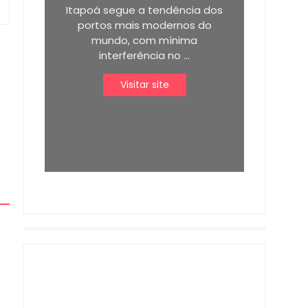
Itapoá segue a tendência dos
portos mais modernos do
mundo, com mínima
interferência no ...
Visitar site