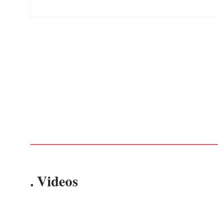
Advogados abandonam júri no meio da sessão em
Itapoá, e MPSC cobra mais de R$ 120 mil por
prejuízos
Por
Márcia Tavares
-
7 de agosto de 2026
. Videos