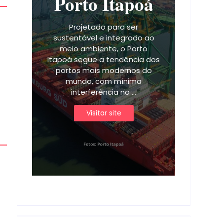
Porto Itapoá
Projetado para ser
sustentável e integrado ao
meio ambiente, o Porto
Itapoá segue a tendência dos
portos mais modernos do
mundo, com mínima
interferência no ...
Visitar site