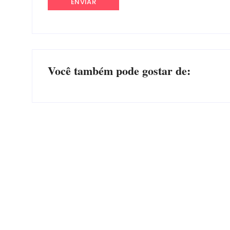
Você também pode gostar de:
Advogados abandonam júri no meio da sessão em
Itapoá, e MPSC cobra mais de R$ 120 mil por
prejuízos
Por
Márcia Tavares
-
7 de agosto de 2026