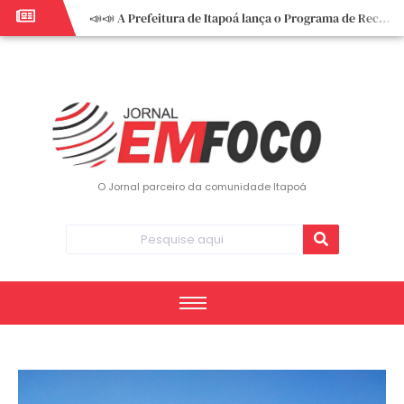
📣📣 A Prefeitura de Itapoá lança o Programa de Recuperação Fiscal (REFIS).
📢 Empreendedor do turismo, esta oportunidade é para você! Itapoá – SC.
🏍️ 3º Itapoá Moto Fest reúne apaixonados por duas rodas neste sábado
✨ A CDL de Itapoá convida você para o 8º Encontro de Mulheres Empreendedoras ✨
Workshop sobre atendimento encantador inspira empreendedores em Itapoá
Workshop “Modelo Disney de Encantar Clientes” foi um verdadeiro sucesso em Itapoá
Votação dos Concursos de Natal segue aberta até 20 de dezembro
O Jornal parceiro da comunidade Itapoá
Você sabe o que é eritema? UBS do Paese orienta comunidade sobre sinais e cuidados
Vigilância Epidemiológica monitora mortes causadas pela dengue e alerta para aumento de casos
Vice-prefeito assume Prefeitura de Itapoá durante ausência do titular