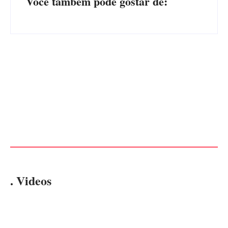
Você também pode gostar de:
Operação da Polícia Civil
CONCESÃO DE LICENÇA
desarticula esquema de
AMBIENTAL DE
tráfico de aves silvestres em
OPERAÇÃO Nº 064/2026
Joinville e Garuva
Por
Márcia Tavares
Por
Márcia Tavares
. Videos