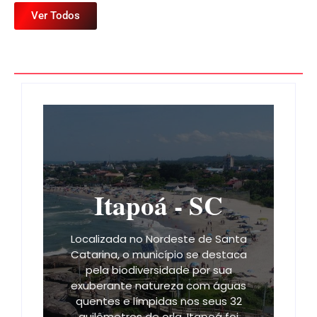
Ver Todos
Itapoá - SC
Localizada no Nordeste de Santa
Catarina, o município se destaca
pela biodiversidade por sua
exuberante natureza com águas
quentes e límpidas nos seus 32
quilômetros de orla. Itapoá foi