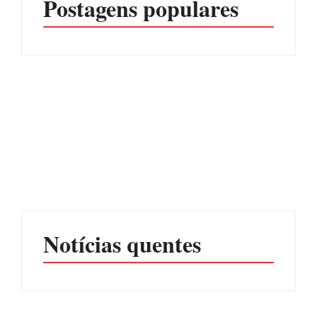
Postagens populares
Operação da Polícia Civil
CONCESÃO DE LICENÇA
desarticula esquema de
AMBIENTAL DE
tráfico de aves silvestres em
OPERAÇÃO Nº 064/2026
Joinville e Garuva
Por
Márcia Tavares
Por
Márcia Tavares
Notícias quentes