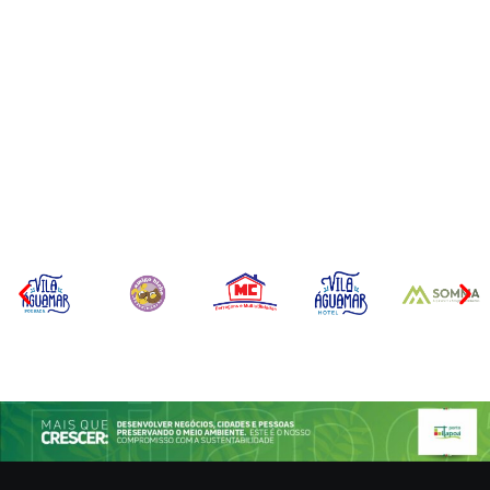
Itapoá abre oficialmente o
Surf Festival nesta quinta-
Filhote de tubarão é
feira (6) no Mercado
encontrado morto em praia
Municipal
de São Francisco do Sul
Por
Márcia Tavares
Por
Márcia Tavares