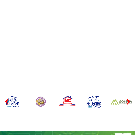
CONCESÃO DE LICENÇA
EDITAL – USUCAPIÃO
AMBIENTAL DE
EXTRAJUDICIAL
OPERAÇÃO Nº 064/2026
Por
Márcia Tavares
Por
Márcia Tavares