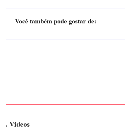
Você também pode gostar de:
Advogados abandonam júri
no meio da sessão em
PF PRENDE MULHER POR
Itapoá, e MPSC cobra mais
EXPLORAÇÃO SEXUAL
de R$ 120 mil por prejuízos
EM ITAPOÁ
Por
Márcia Tavares
Por
Márcia Tavares
. Videos