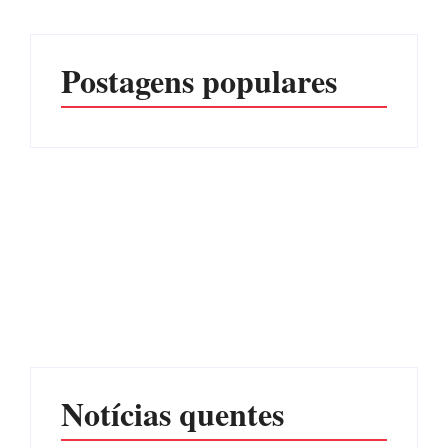
Postagens populares
Advogados abandonam
júri no meio da sessão em
Itapoá, e MPSC cobra mais
PF PRENDE MULHER
de R$ 120 mil por
POR EXPLORAÇÃO
prejuízos
SEXUAL EM ITAPOÁ
Por
Márcia Tavares
Por
Márcia Tavares
Notícias quentes