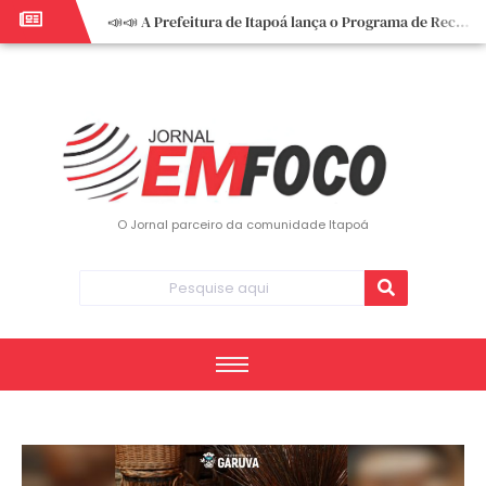
📣📣 A Prefeitura de Itapoá lança o Programa de Recuperação Fiscal (REFIS).
📢 Empreendedor do turismo, esta oportunidade é para você! Itapoá – SC.
🏍️ 3º Itapoá Moto Fest reúne apaixonados por duas rodas neste sábado
✨ A CDL de Itapoá convida você para o 8º Encontro de Mulheres Empreendedoras ✨
Workshop sobre atendimento encantador inspira empreendedores em Itapoá
Workshop “Modelo Disney de Encantar Clientes” foi um verdadeiro sucesso em Itapoá
Votação dos Concursos de Natal segue aberta até 20 de dezembro
O Jornal parceiro da comunidade Itapoá
Você sabe o que é eritema? UBS do Paese orienta comunidade sobre sinais e cuidados
Vigilância Epidemiológica monitora mortes causadas pela dengue e alerta para aumento de casos
Vice-prefeito assume Prefeitura de Itapoá durante ausência do titular