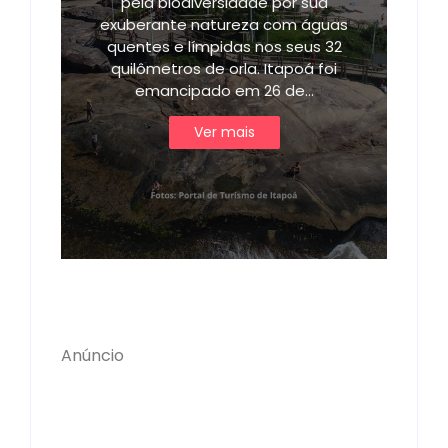
pela biodiversidade por sua
exuberante natureza com águas
quentes e límpidas nos seus 32
quilômetros de orla. Itapoá foi
emancipado em 26 de…
Ver mais
Anúncio