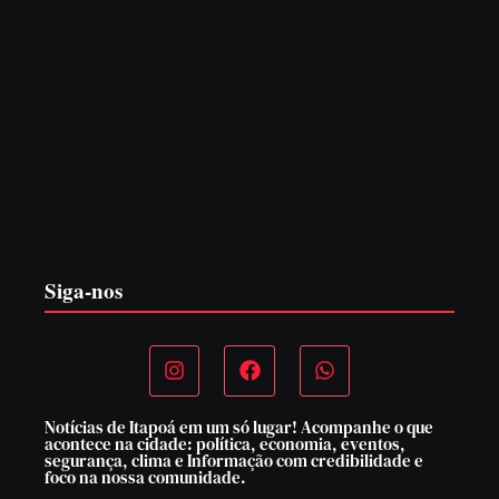
PF PRENDE MULHER POR EXPLORAÇÃO
SEXUAL EM ITAPOÁ
7 de agosto de 2026
Siga-nos
Notícias de Itapoá em um só lugar! Acompanhe o que
acontece na cidade: política, economia, eventos,
segurança, clima e Informação com credibilidade e
foco na nossa comunidade.