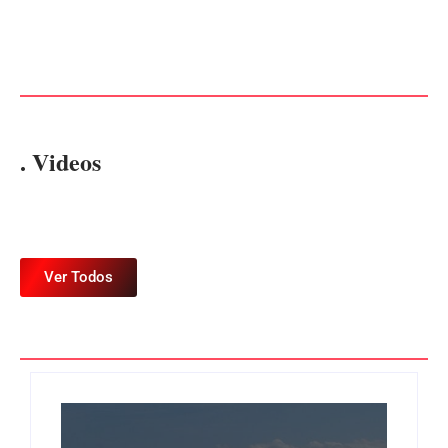
no meio da sessão em
PF PRENDE MULHER POR
Itapoá, e MPSC cobra mais
EXPLORAÇÃO SEXUAL
de R$ 120 mil por prejuízos
EM ITAPOÁ
Por
Márcia Tavares
Por
Márcia Tavares
. Videos
Ver Todos