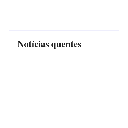
júri no meio da sessão em
Itapoá, e MPSC cobra mais
PF PRENDE MULHER
de R$ 120 mil por
POR EXPLORAÇÃO
prejuízos
SEXUAL EM ITAPOÁ
Por
Márcia Tavares
Por
Márcia Tavares
Notícias quentes
CONCESÃO DE LICENÇA
EDITAL – USUCAPIÃO
AMBIENTAL DE
EXTRAJUDICIAL
OPERAÇÃO Nº 064/2026
Por
Márcia Tavares
Por
Márcia Tavares