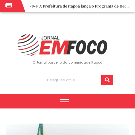
📣📣 A Prefeitura de Itapoá lança o Programa de Recuperação Fiscal (REFIS).
📢 Empreendedor do turismo, esta oportunidade é para você! Itapoá – SC.
🏍️ 3º Itapoá Moto Fest reúne apaixonados por duas rodas neste sábado
✨ A CDL de Itapoá convida você para o 8º Encontro de Mulheres Empreendedoras ✨
Workshop sobre atendimento encantador inspira empreendedores em Itapoá
Workshop “Modelo Disney de Encantar Clientes” foi um verdadeiro sucesso em Itapoá
Votação dos Concursos de Natal segue aberta até 20 de dezembro
O Jornal parceiro da comunidade Itapoá
Você sabe o que é eritema? UBS do Paese orienta comunidade sobre sinais e cuidados
Vigilância Epidemiológica monitora mortes causadas pela dengue e alerta para aumento de casos
Vice-prefeito assume Prefeitura de Itapoá durante ausência do titular