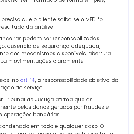
precisa ser informado de forma simples,
 preciso que o cliente saiba se o MED foi
resultado da análise.
financeiras podem ser responsabilizadas
iço, ausência de segurança adequada,
nto dos mecanismos disponíveis, abertura
es ou movimentações claramente
ece, no
art. 14
, a responsabilidade objetiva do
tação do serviço.
 Tribunal de Justiça afirma que as
amente pelos danos gerados por fraudes e
de operações bancárias.
á condenado em todo e qualquer caso. O
creta: como ocorreu o golpe, se houve falha