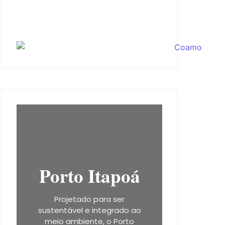
Porto Itapoá
Projetado para ser
sustentável e integrado ao
meio ambiente, o Porto