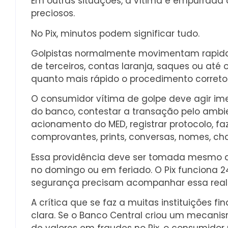
Em outras situações, a vítima é empurrada
preciosos.
No Pix, minutos podem significar tudo.
Golpistas normalmente movimentam rapidam
de terceiros, contas laranja, saques ou até o
quanto mais rápido o procedimento correto 
O consumidor vítima de golpe deve agir ime
do banco, contestar a transação pelo ambie
acionamento do MED, registrar protocolo, fa
comprovantes, prints, conversas, nomes, cha
Essa providência deve ser tomada mesmo q
no domingo ou em feriado. O Pix funciona 2
segurança precisam acompanhar essa real
A crítica que se faz a muitas instituições f
clara. Se o Banco Central criou um mecani