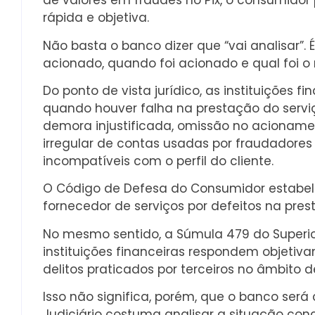
de valores em fraudes no Pix, o consumidor 
rápida e objetiva.
Não basta o banco dizer que “vai analisar”. É
acionado, quando foi acionado e qual foi o 
Do ponto de vista jurídico, as instituições 
quando houver falha na prestação do serv
demora injustificada, omissão no acioname
irregular de contas usadas por fraudador
incompatíveis com o perfil do cliente.
O Código de Defesa do Consumidor estabel
fornecedor de serviços por defeitos na pres
No mesmo sentido, a Súmula 479 do Superior
instituições financeiras respondem objetiv
delitos praticados por terceiros no âmbito 
Isso não significa, porém, que o banco ser
Judiciário costuma analisar a situação con