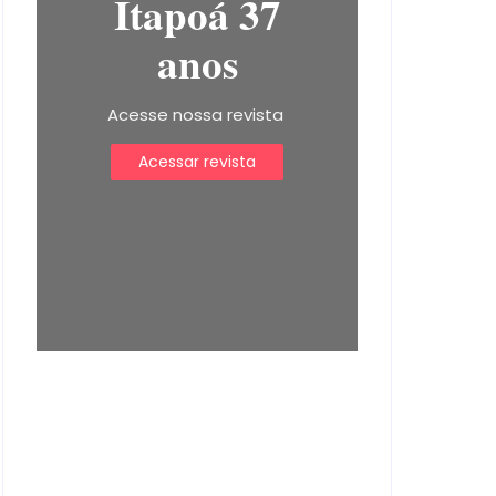
Itapoá 37
anos
Acesse nossa revista
Acessar revista