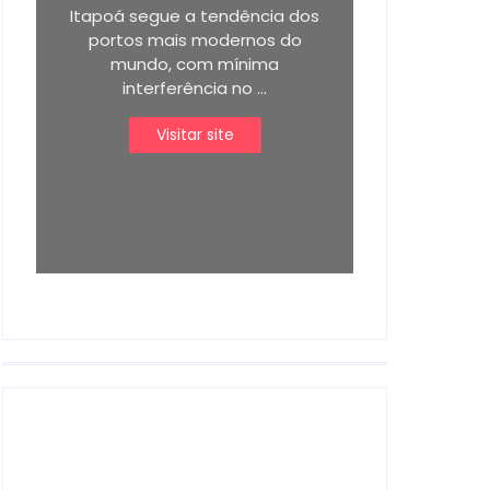
Itapoá segue a tendência dos
portos mais modernos do
mundo, com mínima
interferência no ...
Visitar site