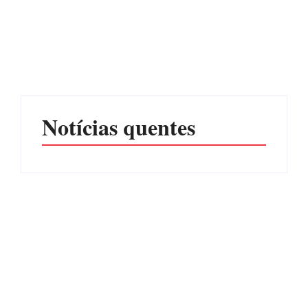
Operação da Polícia Civil
CONCESÃO DE LICENÇA
desarticula esquema de
AMBIENTAL DE
tráfico de aves silvestres em
OPERAÇÃO Nº 064/2026
Joinville e Garuva
Por
Márcia Tavares
Por
Márcia Tavares
Notícias quentes
Itapoá abre oficialmente o
Surf Festival nesta quinta-
Filhote de tubarão é
feira (6) no Mercado
encontrado morto em praia
Municipal
de São Francisco do Sul
Por
Márcia Tavares
Por
Márcia Tavares