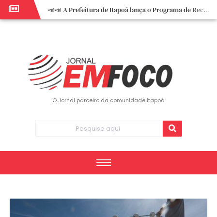
📣📣 A Prefeitura de Itapoá lança o Programa de Recuperação Fiscal (REFIS).
📢 Empreendedor do turismo, esta oportunidade é para você! Itapoá – SC.
🏍️ 3º Itapoá Moto Fest reúne apaixonados por duas rodas neste sábado
✨ A CDL de Itapoá convida você para o 8º Encontro de Mulheres Empreendedoras ✨
Workshop sobre atendimento encantador inspira empreendedores em Itapoá
Workshop “Modelo Disney de Encantar Clientes” foi um verdadeiro sucesso em Itapoá
Votação dos Concursos de Natal segue aberta até 20 de dezembro
O Jornal parceiro da comunidade Itapoá
Você sabe o que é eritema? UBS do Paese orienta comunidade sobre sinais e cuidados
Vigilância Epidemiológica monitora mortes causadas pela dengue e alerta para aumento de casos
Vice-prefeito assume Prefeitura de Itapoá durante ausência do titular