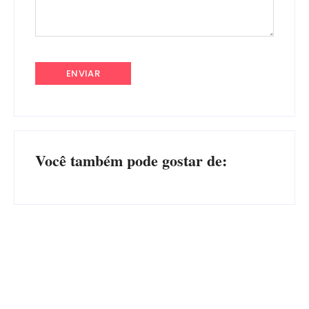
Você também pode gostar de:
Operação da Polícia Civil
CONCESÃO DE LICENÇA
desarticula esquema de
AMBIENTAL DE
tráfico de aves silvestres em