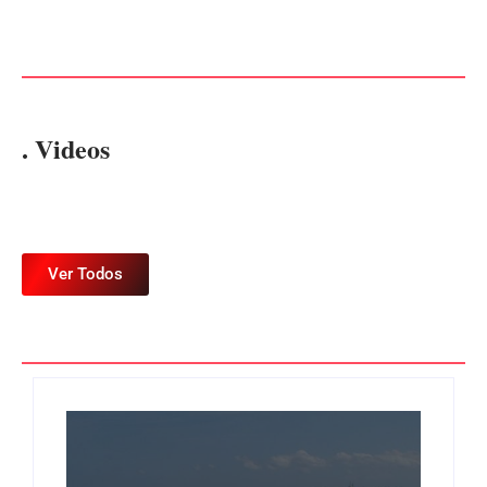
OPERAÇÃO Nº 064/2026
Joinville e Garuva
Por
Márcia Tavares
Por
Márcia Tavares
. Videos
Ver Todos