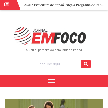
📣📣 A Prefeitura de Itapoá lança o Programa de Recuperação Fiscal (REFIS).
📢 Empreendedor do turismo, esta oportunidade é para você! Itapoá – SC.
🏍️ 3º Itapoá Moto Fest reúne apaixonados por duas rodas neste sábado
✨ A CDL de Itapoá convida você para o 8º Encontro de Mulheres Empreendedoras ✨
Workshop sobre atendimento encantador inspira empreendedores em Itapoá
Workshop “Modelo Disney de Encantar Clientes” foi um verdadeiro sucesso em Itapoá
Votação dos Concursos de Natal segue aberta até 20 de dezembro
O Jornal parceiro da comunidade Itapoá
Você sabe o que é eritema? UBS do Paese orienta comunidade sobre sinais e cuidados
Vigilância Epidemiológica monitora mortes causadas pela dengue e alerta para aumento de casos
Vice-prefeito assume Prefeitura de Itapoá durante ausência do titular