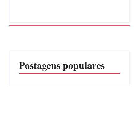
Postagens populares
Advogados abandonam
júri no meio da sessão em
Itapoá, e MPSC cobra mais
PF PRENDE MULHER
de R$ 120 mil por
POR EXPLORAÇÃO
prejuízos
SEXUAL EM ITAPOÁ