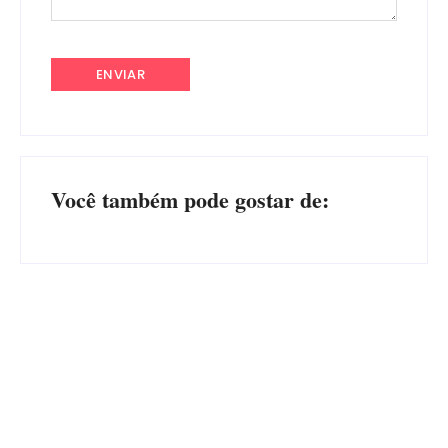
Você também pode gostar de:
Advogados abandonam júri
no meio da sessão em
PF PRENDE MULHER POR
Itapoá, e MPSC cobra mais
EXPLORAÇÃO SEXUAL
de R$ 120 mil por prejuízos
EM ITAPOÁ
Por
Márcia Tavares
Por
Márcia Tavares