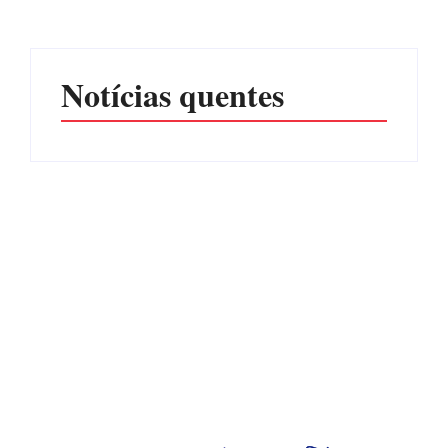
Por
Márcia Tavares
Por
Márcia Tavares
Notícias quentes
CONCESÃO DE LICENÇA
EDITAL – USUCAPIÃO
AMBIENTAL DE
EXTRAJUDICIAL
OPERAÇÃO Nº 064/2026
Por
Márcia Tavares
Por
Márcia Tavares