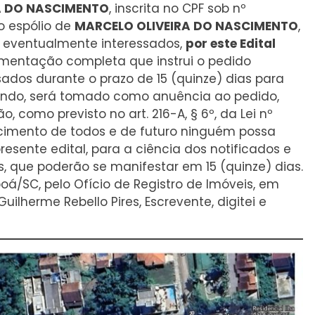
A DO NASCIMENTO
, inscrita no CPF sob nº
o espólio de
MARCELO OLIVEIRA DO NASCIMENTO
,
 os eventualmente interessados,
por este Edital
umentação completa que instrui o pedido
ados durante o prazo de 15 (quinze) dias para
endo, será tomado como anuência ao pedido,
, como previsto no art. 216-A, § 6º, da Lei nº
ecimento de todos e de futuro ninguém possa
sente edital, para a ciência dos notificados e
, que poderão se manifestar em 15 (quinze) dias.
á/SC, pelo Ofício de Registro de Imóveis, em
Guilherme Rebello Pires, Escrevente, digitei e