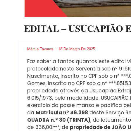
EDITAL – USUCAPIÃO 
Márcia Tavares
18 De Março De 2025
Faz saber a tantos quantos este edital 
protocolado nesta Serventia sob nº 91.6
Nascimento, inscrito no CPF sob o n° ***
Gomes, inscrita no CPF sob o n° ***.851.
propriedade através da Usucapião Extrajud
6.015/1973, pela modalidade: USUCAPIÃO EX
exercício da posse mansa e pacífica pel
da
Matrícula n° 46.398
deste Serviço Re
QUADRA n.° 30 (TRINTA)
, do loteamen
de 336,00m², de
propriedade de JOÃO 