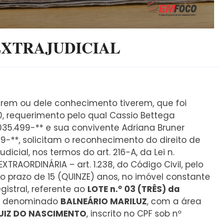
EXTRAJUDICIAL
virem ou dele conhecimento tiverem, que foi
10, requerimento pelo qual Cassio Bettega
.035.499-** e sua convivente Adriana Bruner
539-**, solicitam o reconhecimento do direito de
icial, nos termos do art. 216-A, da Lei n.
TRAORDINÁRIA – art. 1.238, do Código Civil, pelo
o prazo de 15 (QUINZE) anos, no imóvel constante
gistral, referente ao
LOTE n.° 03 (TRÊS) da
to denominado
BALNEÁRIO MARILUZ
, com a área
LUIZ DO NASCIMENTO
, inscrito no CPF sob nº