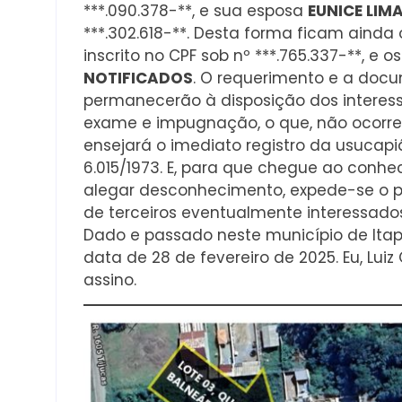
***.090.378-**, e sua esposa
EUNICE LIM
***.302.618-**. Desta forma ficam ainda 
inscrito no CPF sob nº ***.765.337-**, e
NOTIFICADOS
. O requerimento e a doc
permanecerão à disposição dos interess
exame e impugnação, o que, não ocorr
ensejará o imediato registro da usucapião
6.015/1973. E, para que chegue ao conh
alegar desconhecimento, expede-se o pre
de terceiros eventualmente interessados
Dado e passado neste município de Itapo
data de 28 de fevereiro de 2025. Eu, Luiz 
assino.