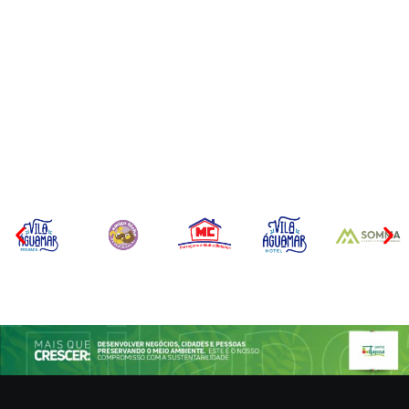
CONCESÃO DE LICENÇA
EDITAL – USUCAPIÃO
AMBIENTAL DE
EXTRAJUDICIAL
OPERAÇÃO Nº 064/2026
Por
Márcia Tavares
Por
Márcia Tavares