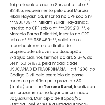
foi protocolado nesta Serventia sob nº
93.455, requerimento pelo qual Marcia
Hikari Hayashida, inscrita no CPF sob o n°
***.931.739-**; Miriam Yukari Hayashida,
inscrita no CPF sob o n° ***.099.219-**, e
Marcelo Barba Bellettini, inscrito no CPF
sob o n° ***.986.469-**, solicitam o
reconhecimento do direito de
propriedade através da Usucapião
Extrajudicial, nos termos do art. 216-A, da
Lei n. 6.015/1973, pela modalidade:
USUCAPIÃO EXTRAORDINÁRIA – art. 1.238, do
Código Civil, pelo exercício da posse
mansa e pacífica pelo prazo de 30
(trinta) anos, no
Terreno Rural
, localizado
em cruzamento no lugar denominado
Jaguaruna, Município de Itapoá/SC;
Estrada José Alves e a Estrada Itapoá-