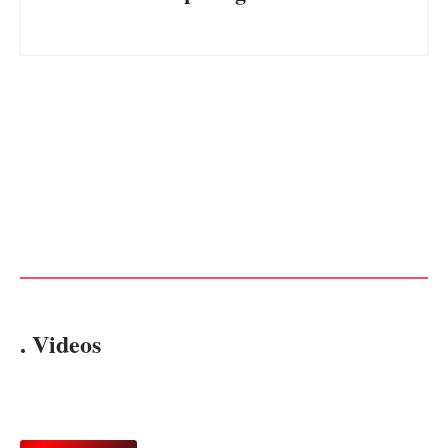
Advogados abandonam júri
no meio da sessão em
PF PRENDE MULHER POR
Itapoá, e MPSC cobra mais
EXPLORAÇÃO SEXUAL
de R$ 120 mil por prejuízos
EM ITAPOÁ
Por
Márcia Tavares
Por
Márcia Tavares
. Videos