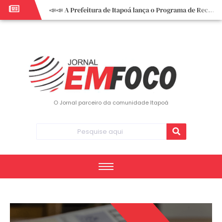
📣📣 A Prefeitura de Itapoá lança o Programa de Recuperação Fiscal (REFIS).
📢 Empreendedor do turismo, esta oportunidade é para você! Itapoá – SC.
🏍️ 3º Itapoá Moto Fest reúne apaixonados por duas rodas neste sábado
✨ A CDL de Itapoá convida você para o 8º Encontro de Mulheres Empreendedoras ✨
Workshop sobre atendimento encantador inspira empreendedores em Itapoá
Workshop “Modelo Disney de Encantar Clientes” foi um verdadeiro sucesso em Itapoá
Votação dos Concursos de Natal segue aberta até 20 de dezembro
O Jornal parceiro da comunidade Itapoá
Você sabe o que é eritema? UBS do Paese orienta comunidade sobre sinais e cuidados
Vigilância Epidemiológica monitora mortes causadas pela dengue e alerta para aumento de casos
Vice-prefeito assume Prefeitura de Itapoá durante ausência do titular