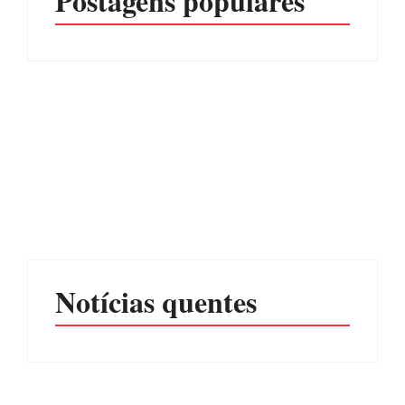
Postagens populares
Advogados abandonam
júri no meio da sessão em
Itapoá, e MPSC cobra mais
PF PRENDE MULHER
de R$ 120 mil por
POR EXPLORAÇÃO
prejuízos
SEXUAL EM ITAPOÁ
Por
Márcia Tavares
Por
Márcia Tavares
Notícias quentes