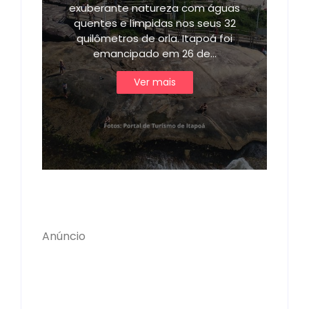
exuberante natureza com águas
quentes e límpidas nos seus 32
quilômetros de orla. Itapoá foi
emancipado em 26 de…
Ver mais
Anúncio