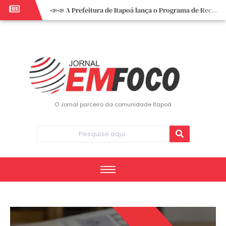
📣📣 A Prefeitura de Itapoá lança o Programa de Recuperação Fiscal (REFIS).
📢 Empreendedor do turismo, esta oportunidade é para você! Itapoá – SC.
🏍️ 3º Itapoá Moto Fest reúne apaixonados por duas rodas neste sábado
✨ A CDL de Itapoá convida você para o 8º Encontro de Mulheres Empreendedoras ✨
Workshop sobre atendimento encantador inspira empreendedores em Itapoá
Workshop “Modelo Disney de Encantar Clientes” foi um verdadeiro sucesso em Itapoá
Votação dos Concursos de Natal segue aberta até 20 de dezembro
O Jornal parceiro da comunidade Itapoá
Você sabe o que é eritema? UBS do Paese orienta comunidade sobre sinais e cuidados
Vigilância Epidemiológica monitora mortes causadas pela dengue e alerta para aumento de casos
Vice-prefeito assume Prefeitura de Itapoá durante ausência do titular