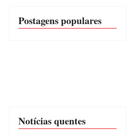
Postagens populares
Advogados abandonam
júri no meio da sessão em
Itapoá, e MPSC cobra mais
PF PRENDE MULHER
de R$ 120 mil por
POR EXPLORAÇÃO
prejuízos
SEXUAL EM ITAPOÁ
Por
Márcia Tavares
Por
Márcia Tavares
Notícias quentes