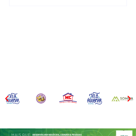
CONCESÃO DE LICENÇA
EDITAL – USUCAPIÃO
AMBIENTAL DE
EXTRAJUDICIAL
OPERAÇÃO Nº 064/2026
Por
Márcia Tavares
Por
Márcia Tavares