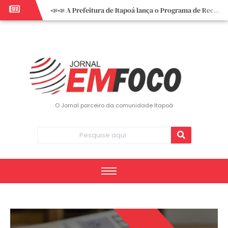
📣📣 A Prefeitura de Itapoá lança o Programa de Recuperação Fiscal (REFIS).
📢 Empreendedor do turismo, esta oportunidade é para você! Itapoá – SC.
🏍️ 3º Itapoá Moto Fest reúne apaixonados por duas rodas neste sábado
✨ A CDL de Itapoá convida você para o 8º Encontro de Mulheres Empreendedoras ✨
Workshop sobre atendimento encantador inspira empreendedores em Itapoá
Workshop “Modelo Disney de Encantar Clientes” foi um verdadeiro sucesso em Itapoá
Votação dos Concursos de Natal segue aberta até 20 de dezembro
O Jornal parceiro da comunidade Itapoá
Você sabe o que é eritema? UBS do Paese orienta comunidade sobre sinais e cuidados
Vigilância Epidemiológica monitora mortes causadas pela dengue e alerta para aumento de casos
Vice-prefeito assume Prefeitura de Itapoá durante ausência do titular