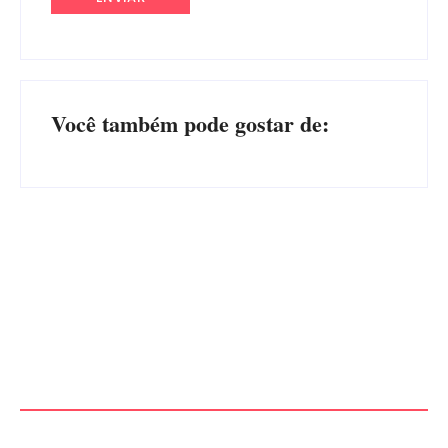
Você também pode gostar de:
Advogados abandonam júri
no meio da sessão em
PF PRENDE MULHER POR
Itapoá, e MPSC cobra mais
EXPLORAÇÃO SEXUAL
de R$ 120 mil por prejuízos
EM ITAPOÁ
Por
Márcia Tavares
Por
Márcia Tavares