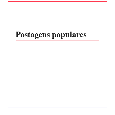
Postagens populares
Advogados abandonam
júri no meio da sessão em
Itapoá, e MPSC cobra mais
PF PRENDE MULHER
de R$ 120 mil por
POR EXPLORAÇÃO
prejuízos
SEXUAL EM ITAPOÁ
Por
Márcia Tavares
Por
Márcia Tavares