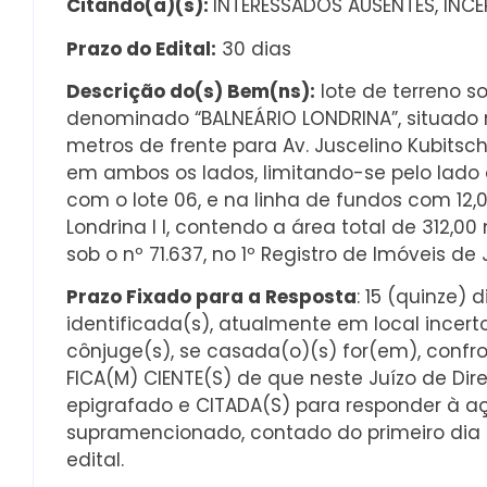
Citando(a)(s):
INTERESSADOS AUSENTES, INC
Prazo do Edital:
30 dias
Descrição do(s) Bem(ns):
lote de terreno s
denominado “BALNEÁRIO LONDRINA”, situado 
metros de frente para Av. Juscelino Kubitsch
em ambos os lados, limitando-se pelo lado d
com o lote 06, e na linha de fundos com 12,
Londrina I I, contendo a área total de 312,0
sob o nº 71.637, no 1º Registro de Imóveis de 
Prazo Fixado para a Resposta
: 15 (quinze) 
identificada(s), atualmente em local incer
cônjuge(s), se casada(o)(s) for(em), confro
FICA(M) CIENTE(S) de que neste Juízo de Dir
epigrafado e CITADA(S) para responder à a
supramencionado, contado do primeiro dia ú
edital.