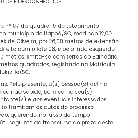
ERTOS E DESCONHECIDOS
ob nº 07 da quadra 19 do Loteamento
no município de Itapoá/SC, medindo 12,00
ek de Oliveira, por 26,00 metros de extensão
ireito com o lote 08, e pelo lado esquerdo
00 metros, limita-se com terras do Balneário
0 metros quadrados, registrado na Matrícula
Joinville/SC.
dias. Pelo presente, a(s) pessoa(s) acima
to ou não sabido, bem como seu(s)
ntante(s) e aos eventuais interessados,
eito tramitam os autos do processo
ção, querendo, no lapso de tempo
til seguinte ao transcurso do prazo deste