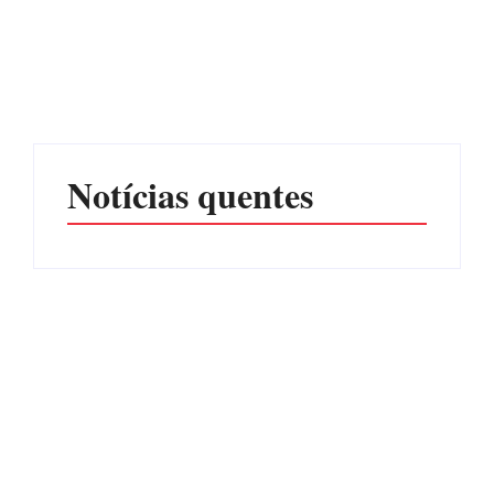
Advogados abandonam
júri no meio da sessão em
Itapoá, e MPSC cobra mais
PF PRENDE MULHER
de R$ 120 mil por
POR EXPLORAÇÃO
prejuízos
SEXUAL EM ITAPOÁ
Por
Márcia Tavares
Por
Márcia Tavares
Notícias quentes
CONCESÃO DE LICENÇA
EDITAL – USUCAPIÃO
AMBIENTAL DE
EXTRAJUDICIAL
OPERAÇÃO Nº 064/2026
Por
Márcia Tavares
Por
Márcia Tavares