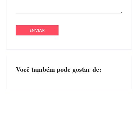
Você também pode gostar de:
Advogados abandonam júri
no meio da sessão em
PF PRENDE MULHER POR
Itapoá, e MPSC cobra mais
EXPLORAÇÃO SEXUAL