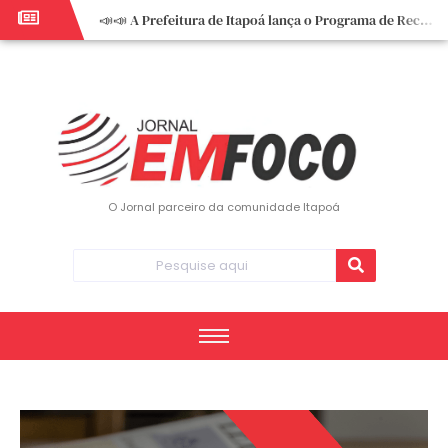
📣📣 A Prefeitura de Itapoá lança o Programa de Recuperação Fiscal (REFIS).
📢 Empreendedor do turismo, esta oportunidade é para você! Itapoá – SC.
🏍️ 3º Itapoá Moto Fest reúne apaixonados por duas rodas neste sábado
✨ A CDL de Itapoá convida você para o 8º Encontro de Mulheres Empreendedoras ✨
Workshop sobre atendimento encantador inspira empreendedores em Itapoá
Workshop “Modelo Disney de Encantar Clientes” foi um verdadeiro sucesso em Itapoá
Votação dos Concursos de Natal segue aberta até 20 de dezembro
O Jornal parceiro da comunidade Itapoá
Você sabe o que é eritema? UBS do Paese orienta comunidade sobre sinais e cuidados
Vigilância Epidemiológica monitora mortes causadas pela dengue e alerta para aumento de casos
Vice-prefeito assume Prefeitura de Itapoá durante ausência do titular