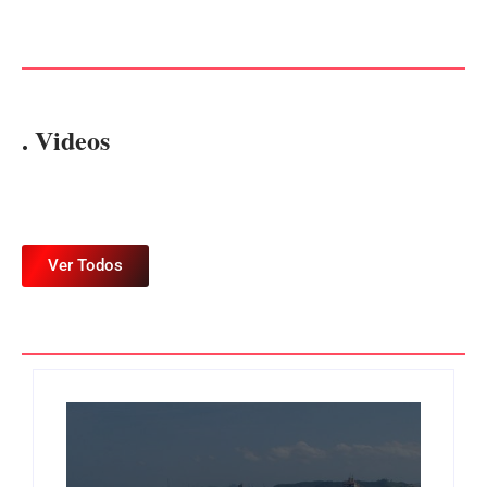
de R$ 120 mil por prejuízos
EM ITAPOÁ
Por
Márcia Tavares
Por
Márcia Tavares
. Videos
Ver Todos