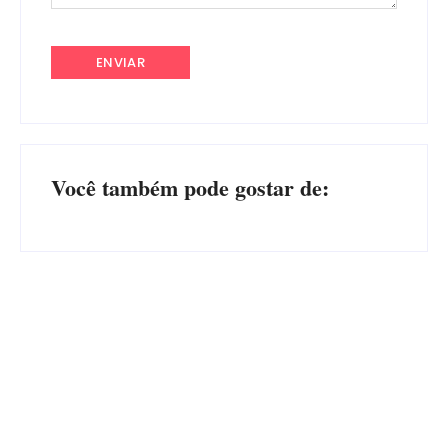
Você também pode gostar de:
Advogados abandonam júri
no meio da sessão em
PF PRENDE MULHER POR
Itapoá, e MPSC cobra mais
EXPLORAÇÃO SEXUAL
de R$ 120 mil por prejuízos
EM ITAPOÁ
Por
Márcia Tavares
Por
Márcia Tavares