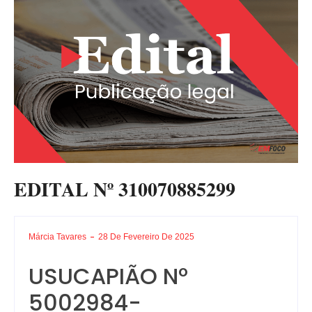
EDITAL Nº 310070885299
Márcia Tavares
28 De Fevereiro De 2025
USUCAPIÃO Nº
5002984-