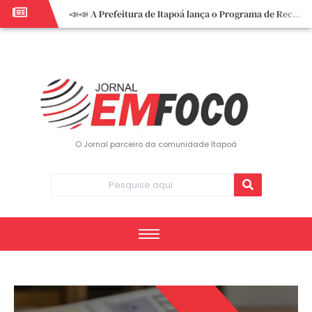
📣📣 A Prefeitura de Itapoá lança o Programa de Recuperação Fiscal (REFIS).
📢 Empreendedor do turismo, esta oportunidade é para você! Itapoá – SC.
🏍️ 3º Itapoá Moto Fest reúne apaixonados por duas rodas neste sábado
✨ A CDL de Itapoá convida você para o 8º Encontro de Mulheres Empreendedoras ✨
Workshop sobre atendimento encantador inspira empreendedores em Itapoá
Workshop “Modelo Disney de Encantar Clientes” foi um verdadeiro sucesso em Itapoá
Votação dos Concursos de Natal segue aberta até 20 de dezembro
O Jornal parceiro da comunidade Itapoá
Você sabe o que é eritema? UBS do Paese orienta comunidade sobre sinais e cuidados
Vigilância Epidemiológica monitora mortes causadas pela dengue e alerta para aumento de casos
Vice-prefeito assume Prefeitura de Itapoá durante ausência do titular