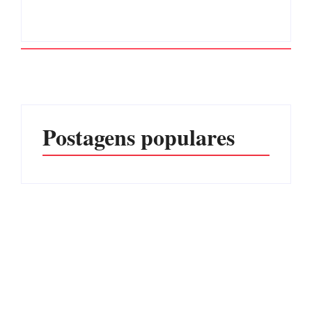
Postagens populares
Advogados abandonam
júri no meio da sessão em
Itapoá, e MPSC cobra mais
PF PRENDE MULHER
de R$ 120 mil por
POR EXPLORAÇÃO
prejuízos
SEXUAL EM ITAPOÁ
Por
Márcia Tavares
Por
Márcia Tavares