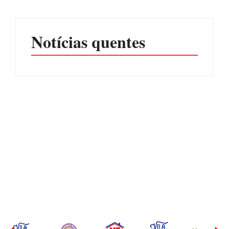
Notícias quentes
CONCESÃO DE LICENÇA
EDITAL – USUCAPIÃO
AMBIENTAL DE
EXTRAJUDICIAL
OPERAÇÃO Nº 064/2026
Por
Márcia Tavares
Por
Márcia Tavares