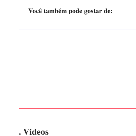
Você também pode gostar de:
CONCESÃO DE LICENÇA AMBIENTAL DE
OPERAÇÃO Nº 064/2026
Por
Márcia Tavares
-
6 de agosto de 2026
. Videos