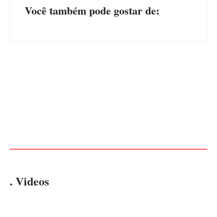
Você também pode gostar de:
PF PRENDE MULHER POR
EXPLORAÇÃO SEXUAL
EDITAL – USUCAPIÃO
EM ITAPOÁ
EXTRAJUDICIAL
Por
Márcia Tavares
Por
Márcia Tavares
. Videos