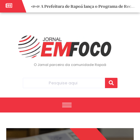
📣📣 A Prefeitura de Itapoá lança o Programa de Recuperação Fiscal (REFIS).
📢 Empreendedor do turismo, esta oportunidade é para você! Itapoá – SC.
🏍️ 3º Itapoá Moto Fest reúne apaixonados por duas rodas neste sábado
✨ A CDL de Itapoá convida você para o 8º Encontro de Mulheres Empreendedoras ✨
Workshop sobre atendimento encantador inspira empreendedores em Itapoá
Workshop “Modelo Disney de Encantar Clientes” foi um verdadeiro sucesso em Itapoá
Votação dos Concursos de Natal segue aberta até 20 de dezembro
O Jornal parceiro da comunidade Itapoá
Você sabe o que é eritema? UBS do Paese orienta comunidade sobre sinais e cuidados
Vigilância Epidemiológica monitora mortes causadas pela dengue e alerta para aumento de casos
Vice-prefeito assume Prefeitura de Itapoá durante ausência do titular