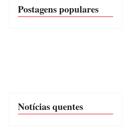
Postagens populares
PF PRENDE MULHER
POR EXPLORAÇÃO
EDITAL – USUCAPIÃO
SEXUAL EM ITAPOÁ
EXTRAJUDICIAL
Por
Márcia Tavares
Por
Márcia Tavares
Notícias quentes