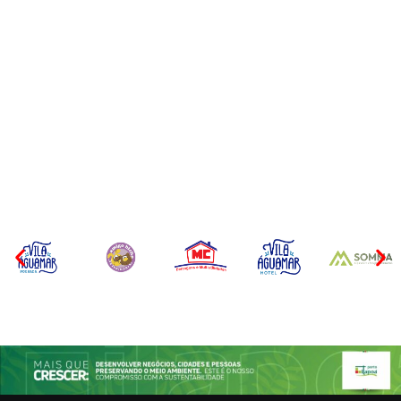
Operação da Polícia Civil
CONCESÃO DE LICENÇA
desarticula esquema de
AMBIENTAL DE
tráfico de aves silvestres em
OPERAÇÃO Nº 064/2026
Joinville e Garuva
Por
Márcia Tavares
Por
Márcia Tavares