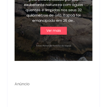
exuberante natureza com águas
quentes e límpidas nos seus 32
quilômetros de orla. Itapoá foi
emancipado em 26 de…
Ver mais
Anúncio