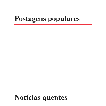
Postagens populares
Advogados abandonam
júri no meio da sessão em
Itapoá, e MPSC cobra mais
PF PRENDE MULHER
de R$ 120 mil por
POR EXPLORAÇÃO
prejuízos
SEXUAL EM ITAPOÁ
Por
Márcia Tavares
Por
Márcia Tavares
Notícias quentes