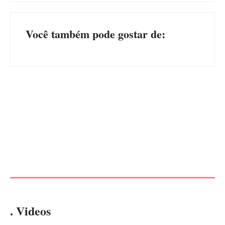
Você também pode gostar de:
Advogados abandonam júri
no meio da sessão em
PF PRENDE MULHER POR
Itapoá, e MPSC cobra mais
EXPLORAÇÃO SEXUAL
de R$ 120 mil por prejuízos
EM ITAPOÁ
Por
Márcia Tavares
Por
Márcia Tavares
. Videos