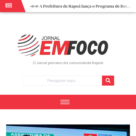
📣📣 A Prefeitura de Itapoá lança o Programa de Recuperação Fiscal (REFIS).
📢 Empreendedor do turismo, esta oportunidade é para você! Itapoá – SC.
🏍️ 3º Itapoá Moto Fest reúne apaixonados por duas rodas neste sábado
✨ A CDL de Itapoá convida você para o 8º Encontro de Mulheres Empreendedoras ✨
Workshop sobre atendimento encantador inspira empreendedores em Itapoá
Workshop “Modelo Disney de Encantar Clientes” foi um verdadeiro sucesso em Itapoá
Votação dos Concursos de Natal segue aberta até 20 de dezembro
O Jornal parceiro da comunidade Itapoá
Você sabe o que é eritema? UBS do Paese orienta comunidade sobre sinais e cuidados
Vigilância Epidemiológica monitora mortes causadas pela dengue e alerta para aumento de casos
Vice-prefeito assume Prefeitura de Itapoá durante ausência do titular