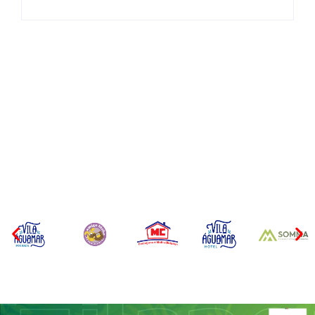
CONCESÃO DE LICENÇA
EDITAL – USUCAPIÃO
AMBIENTAL DE
EXTRAJUDICIAL
OPERAÇÃO Nº 064/2026
Por
Márcia Tavares
Por
Márcia Tavares