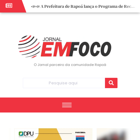
📣📣 A Prefeitura de Itapoá lança o Programa de Recuperação Fiscal (REFIS).
📢 Empreendedor do turismo, esta oportunidade é para você! Itapoá – SC.
🏍️ 3º Itapoá Moto Fest reúne apaixonados por duas rodas neste sábado
✨ A CDL de Itapoá convida você para o 8º Encontro de Mulheres Empreendedoras ✨
Workshop sobre atendimento encantador inspira empreendedores em Itapoá
Workshop “Modelo Disney de Encantar Clientes” foi um verdadeiro sucesso em Itapoá
Votação dos Concursos de Natal segue aberta até 20 de dezembro
O Jornal parceiro da comunidade Itapoá
Você sabe o que é eritema? UBS do Paese orienta comunidade sobre sinais e cuidados
Vigilância Epidemiológica monitora mortes causadas pela dengue e alerta para aumento de casos
Vice-prefeito assume Prefeitura de Itapoá durante ausência do titular