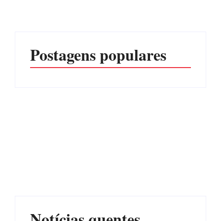
Postagens populares
Advogados abandonam
júri no meio da sessão em
Itapoá, e MPSC cobra mais
PF PRENDE MULHER
de R$ 120 mil por
POR EXPLORAÇÃO
prejuízos
SEXUAL EM ITAPOÁ
Por
Márcia Tavares
Por
Márcia Tavares
Notícias quentes