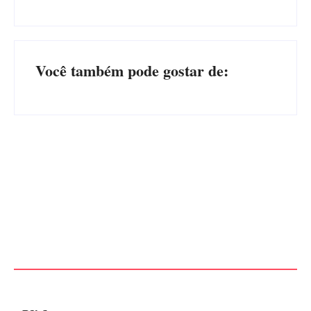
Você também pode gostar de:
Advogados abandonam júri
no meio da sessão em
PF PRENDE MULHER POR
Itapoá, e MPSC cobra mais
EXPLORAÇÃO SEXUAL
de R$ 120 mil por prejuízos
EM ITAPOÁ
Por
Márcia Tavares
Por
Márcia Tavares