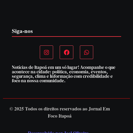
PF PRENDE MULHER POR EXPLORAÇÃO
SEXUAL EM ITAPOÁ
7 de agosto de 2026
Siga-nos
Notícias de Itapoá em um só lugar! Acompanhe o que
acontece na cidade: política, economia, eventos,
segurança, clima e Informação com credibilidade e
foco na nossa comunidade.
© 2025 Todos os direitos reservados ao
Jornal Em
Foco Itapoá
Desenvolvido por Joel Oliveira