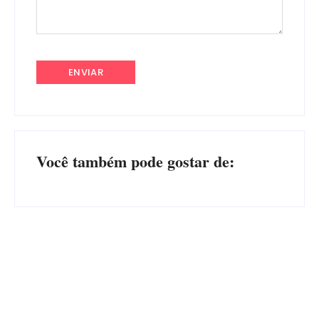
Você também pode gostar de:
Advogados abandonam júri
no meio da sessão em
PF PRENDE MULHER POR
Itapoá, e MPSC cobra mais
EXPLORAÇÃO SEXUAL