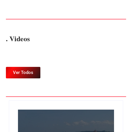
de R$ 120 mil por prejuízos
EM ITAPOÁ
Por
Márcia Tavares
Por
Márcia Tavares
. Videos
Ver Todos