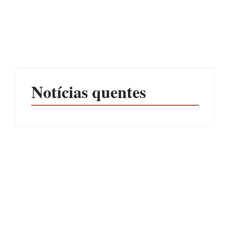
Advogados abandonam
júri no meio da sessão em
Itapoá, e MPSC cobra mais
PF PRENDE MULHER
de R$ 120 mil por
POR EXPLORAÇÃO
prejuízos
SEXUAL EM ITAPOÁ
Por
Márcia Tavares
Por
Márcia Tavares
Notícias quentes
CONCESÃO DE LICENÇA
EDITAL – USUCAPIÃO
AMBIENTAL DE
EXTRAJUDICIAL
OPERAÇÃO Nº 064/2026
Por
Márcia Tavares
Por
Márcia Tavares