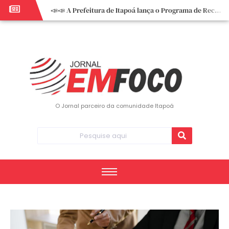
📣📣 A Prefeitura de Itapoá lança o Programa de Recuperação Fiscal (REFIS).
📢 Empreendedor do turismo, esta oportunidade é para você! Itapoá – SC.
🏍️ 3º Itapoá Moto Fest reúne apaixonados por duas rodas neste sábado
✨ A CDL de Itapoá convida você para o 8º Encontro de Mulheres Empreendedoras ✨
Workshop sobre atendimento encantador inspira empreendedores em Itapoá
Workshop “Modelo Disney de Encantar Clientes” foi um verdadeiro sucesso em Itapoá
Votação dos Concursos de Natal segue aberta até 20 de dezembro
O Jornal parceiro da comunidade Itapoá
Você sabe o que é eritema? UBS do Paese orienta comunidade sobre sinais e cuidados
Vigilância Epidemiológica monitora mortes causadas pela dengue e alerta para aumento de casos
Vice-prefeito assume Prefeitura de Itapoá durante ausência do titular