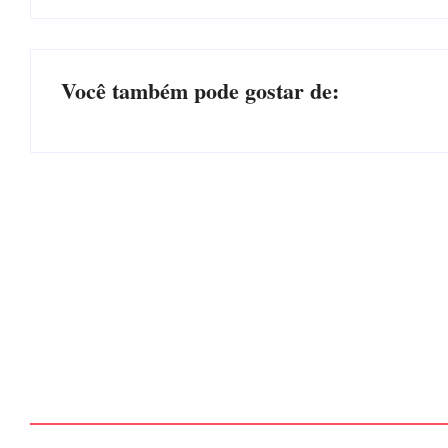
Você também pode gostar de:
EDITAL – USUCAPIÃO EXTRAJUDICIAL
Por
Márcia Tavares
-
6 de agosto de 2026
CONCESÃO DE LICENÇA AMBIENTAL DE OPERA
Por
Márcia Tavares
-
6 de agosto de 2026