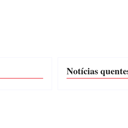
Notícias quente
Operação da Polícia Civil desar
em Joinville e Garuva
Por
Márcia Tavares
6 de agosto de 2026
ÇÃO Nº 064/2026