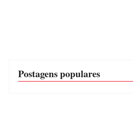
Postagens populares
EDITAL – USUCAPIÃO EXTRAJUDICIAL
Por
Márcia Tavares
6 de agosto de 2026
CONCESÃO DE LICENÇA AMBIENTAL DE OPERA