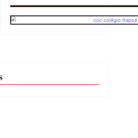
s
ticula esquema de tráfico de aves silvestres