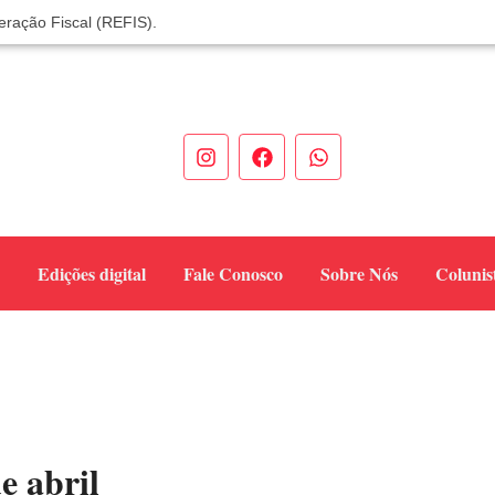
eração Fiscal (REFIS).
 você! Itapoá – SC.
odas neste sábado
de Mulheres Empreendedoras ✨
eendedores em Itapoá
 verdadeiro sucesso em Itapoá
de dezembro
unidade sobre sinais e cuidados
Edições digital
Fale Conosco
Sobre Nós
Colunis
ela dengue e alerta para aumento de casos
cia do titular
e abril