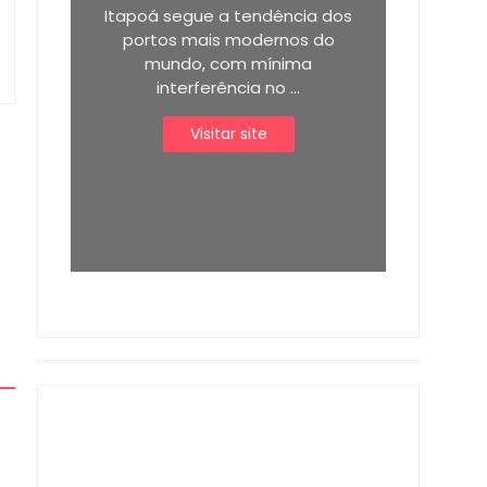
Itapoá segue a tendência dos
portos mais modernos do
mundo, com mínima
interferência no ...
Visitar site