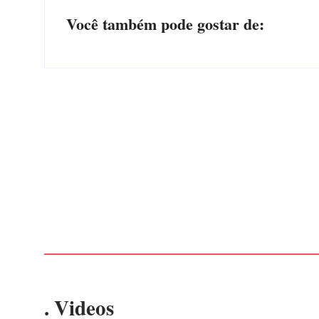
Você também pode gostar de:
EDITAL – USUCAPIÃO EXTRAJUDICIAL
Por
Márcia Tavares
-
6 de agosto de 2026
. Videos