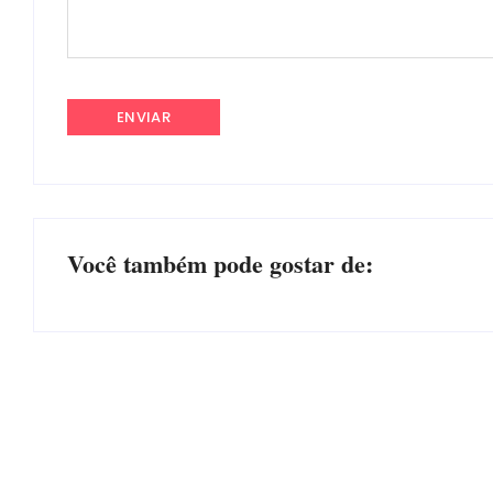
Você também pode gostar de:
PF PRENDE MULHER POR EXPLORAÇÃO
SEXUAL EM ITAPOÁ