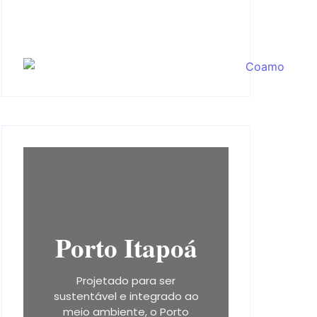
Porto Itapoá
Projetado para ser
sustentável e integrado ao
meio ambiente, o Porto