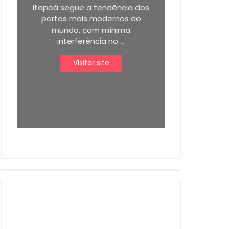
Itapoá segue a tendência dos
portos mais modernos do
mundo, com mínima
interferência no ...
Visitar site