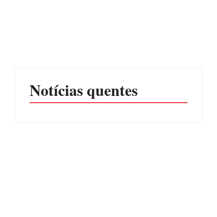
PF PRENDE MULHER
POR EXPLORAÇÃO
EDITAL – USUCAPIÃO
SEXUAL EM ITAPOÁ
EXTRAJUDICIAL
Por
Márcia Tavares
Por
Márcia Tavares
Notícias quentes
Operação da Polícia Civil
CONCESÃO DE LICENÇA
desarticula esquema de
AMBIENTAL DE
tráfico de aves silvestres em
OPERAÇÃO Nº 064/2026
Joinville e Garuva
Por
Márcia Tavares
Por
Márcia Tavares