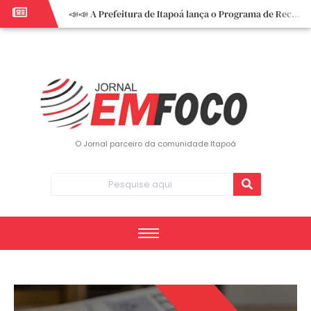
📣📣 A Prefeitura de Itapoá lança o Programa de Recuperação Fiscal (REFIS).
📢 Empreendedor do turismo, esta oportunidade é para você! Itapoá – SC.
🏍️ 3º Itapoá Moto Fest reúne apaixonados por duas rodas neste sábado
✨ A CDL de Itapoá convida você para o 8º Encontro de Mulheres Empreendedoras ✨
Workshop sobre atendimento encantador inspira empreendedores em Itapoá
Workshop “Modelo Disney de Encantar Clientes” foi um verdadeiro sucesso em Itapoá
Votação dos Concursos de Natal segue aberta até 20 de dezembro
O Jornal parceiro da comunidade Itapoá
Você sabe o que é eritema? UBS do Paese orienta comunidade sobre sinais e cuidados
Vigilância Epidemiológica monitora mortes causadas pela dengue e alerta para aumento de casos
Vice-prefeito assume Prefeitura de Itapoá durante ausência do titular