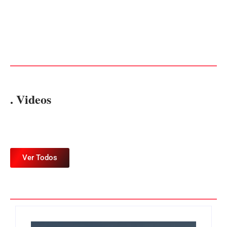
PF PRENDE MULHER POR
EXPLORAÇÃO SEXUAL
EDITAL – USUCAPIÃO
EM ITAPOÁ
EXTRAJUDICIAL
Por
Márcia Tavares
Por
Márcia Tavares
. Videos
Ver Todos