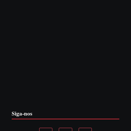
CONCESÃO DE LICENÇA AMBIENTAL DE
OPERAÇÃO Nº 064/2026
6 de agosto de 2026
Siga-nos