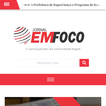
📣📣 A Prefeitura de Itapoá lança o Programa de Recuperação Fiscal (REFIS).
📢 Empreendedor do turismo, esta oportunidade é para você! Itapoá – SC.
🏍️ 3º Itapoá Moto Fest reúne apaixonados por duas rodas neste sábado
✨ A CDL de Itapoá convida você para o 8º Encontro de Mulheres Empreendedoras ✨
Workshop sobre atendimento encantador inspira empreendedores em Itapoá
Workshop “Modelo Disney de Encantar Clientes” foi um verdadeiro sucesso em Itapoá
Votação dos Concursos de Natal segue aberta até 20 de dezembro
O Jornal parceiro da comunidade Itapoá
Você sabe o que é eritema? UBS do Paese orienta comunidade sobre sinais e cuidados
Vigilância Epidemiológica monitora mortes causadas pela dengue e alerta para aumento de casos
Vice-prefeito assume Prefeitura de Itapoá durante ausência do titular