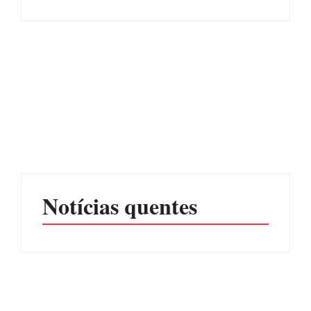
CONCESÃO DE LICENÇA
EDITAL – USUCAPIÃO
AMBIENTAL DE
EXTRAJUDICIAL
OPERAÇÃO Nº 064/2026
Por
Márcia Tavares
Por
Márcia Tavares
Notícias quentes