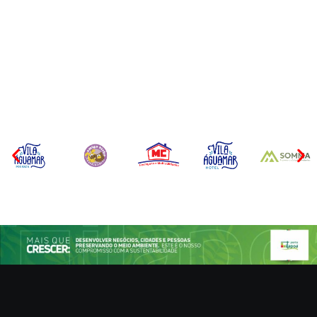
Operação da Polícia Civil
Itapoá abre oficialmente o
desarticula esquema de
Surf Festival nesta quinta-
tráfico de aves silvestres em
feira (6) no Mercado
Joinville e Garuva
Municipal
Por
Márcia Tavares
Por
Márcia Tavares