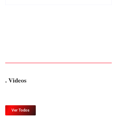
CONCESÃO DE LICENÇA
EDITAL – USUCAPIÃO
AMBIENTAL DE
EXTRAJUDICIAL
OPERAÇÃO Nº 064/2026
Por
Márcia Tavares
Por
Márcia Tavares
. Videos
Ver Todos