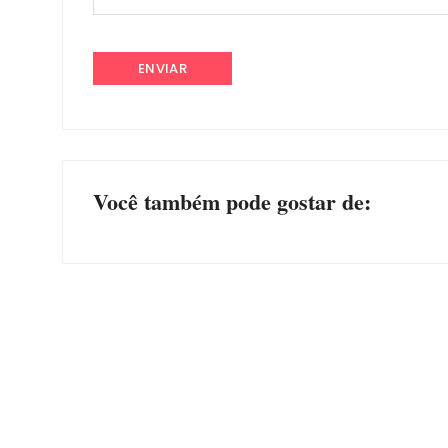
Você também pode gostar de:
CONCESÃO DE LICENÇA AMBIENTAL DE
OPERAÇÃO Nº 064/2026
Por
Márcia Tavares
-
6 de agosto de 2026