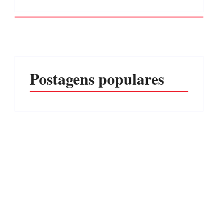
Postagens populares
PF PRENDE MULHER
POR EXPLORAÇÃO
EDITAL – USUCAPIÃO
SEXUAL EM ITAPOÁ
EXTRAJUDICIAL
Por
Márcia Tavares
Por
Márcia Tavares