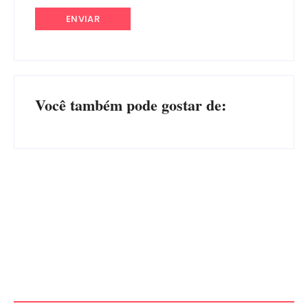
Você também pode gostar de:
PF PRENDE MULHER POR
EXPLORAÇÃO SEXUAL
EDITAL – USUCAPIÃO
EM ITAPOÁ
EXTRAJUDICIAL
Por
Márcia Tavares
Por
Márcia Tavares