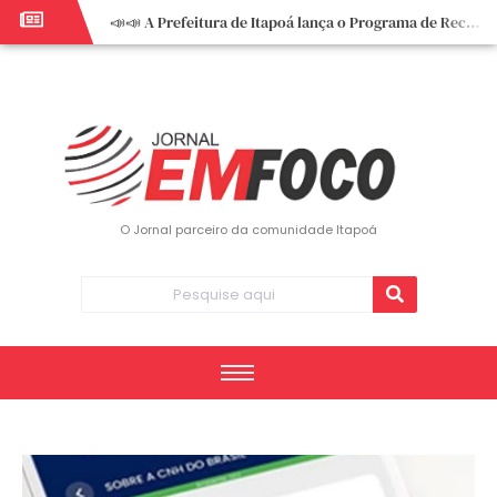
📣📣 A Prefeitura de Itapoá lança o Programa de Recuperação Fiscal (REFIS).
📢 Empreendedor do turismo, esta oportunidade é para você! Itapoá – SC.
🏍️ 3º Itapoá Moto Fest reúne apaixonados por duas rodas neste sábado
✨ A CDL de Itapoá convida você para o 8º Encontro de Mulheres Empreendedoras ✨
Workshop sobre atendimento encantador inspira empreendedores em Itapoá
Workshop “Modelo Disney de Encantar Clientes” foi um verdadeiro sucesso em Itapoá
Votação dos Concursos de Natal segue aberta até 20 de dezembro
O Jornal parceiro da comunidade Itapoá
Você sabe o que é eritema? UBS do Paese orienta comunidade sobre sinais e cuidados
Vigilância Epidemiológica monitora mortes causadas pela dengue e alerta para aumento de casos
Vice-prefeito assume Prefeitura de Itapoá durante ausência do titular