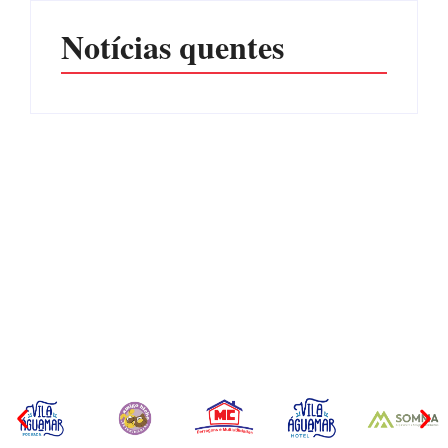
Notícias quentes
Operação da Polícia Civil
CONCESÃO DE LICENÇA
desarticula esquema de
AMBIENTAL DE
tráfico de aves silvestres em
OPERAÇÃO Nº 064/2026
Joinville e Garuva
Por
Márcia Tavares
Por
Márcia Tavares