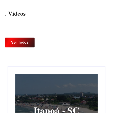
. Videos
Ver Todos
Itapoá - SC