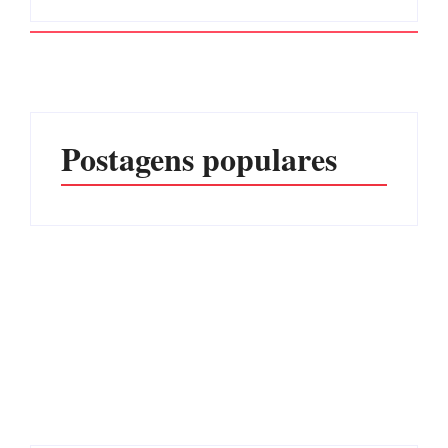
Postagens populares
Advogados abandonam
júri no meio da sessão em
Itapoá, e MPSC cobra mais
PF PRENDE MULHER
de R$ 120 mil por
POR EXPLORAÇÃO
prejuízos
SEXUAL EM ITAPOÁ
Por
Márcia Tavares
Por
Márcia Tavares