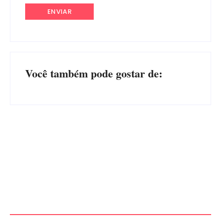
Você também pode gostar de:
Advogados abandonam júri
no meio da sessão em
PF PRENDE MULHER POR
Itapoá, e MPSC cobra mais
EXPLORAÇÃO SEXUAL
de R$ 120 mil por prejuízos
EM ITAPOÁ
Por
Márcia Tavares
Por
Márcia Tavares