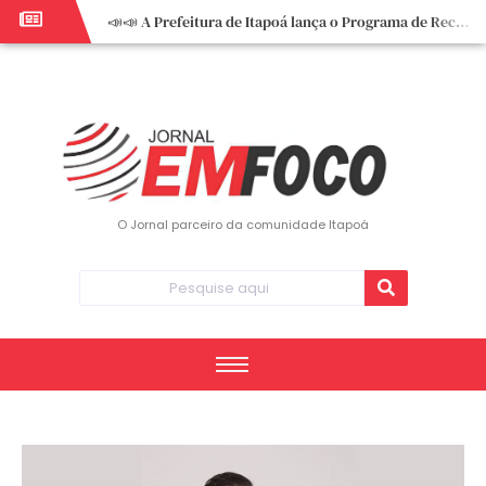
📣📣 A Prefeitura de Itapoá lança o Programa de Recuperação Fiscal (REFIS).
📢 Empreendedor do turismo, esta oportunidade é para você! Itapoá – SC.
🏍️ 3º Itapoá Moto Fest reúne apaixonados por duas rodas neste sábado
✨ A CDL de Itapoá convida você para o 8º Encontro de Mulheres Empreendedoras ✨
Workshop sobre atendimento encantador inspira empreendedores em Itapoá
Workshop “Modelo Disney de Encantar Clientes” foi um verdadeiro sucesso em Itapoá
Votação dos Concursos de Natal segue aberta até 20 de dezembro
O Jornal parceiro da comunidade Itapoá
Você sabe o que é eritema? UBS do Paese orienta comunidade sobre sinais e cuidados
Vigilância Epidemiológica monitora mortes causadas pela dengue e alerta para aumento de casos
Vice-prefeito assume Prefeitura de Itapoá durante ausência do titular