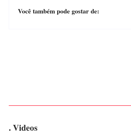
Você também pode gostar de:
CONCESÃO DE LICENÇA AMBIENTAL DE
OPERAÇÃO Nº 064/2026
Por
Márcia Tavares
-
6 de agosto de 2026
. Videos