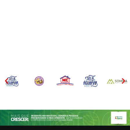
Operação da Polícia Civil
Itapoá abre oficialmente o
desarticula esquema de
Surf Festival nesta quinta-
tráfico de aves silvestres em
feira (6) no Mercado
Joinville e Garuva
Municipal
Por
Márcia Tavares
Por
Márcia Tavares