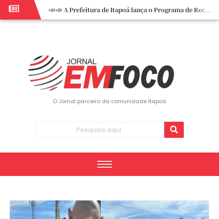
📣📣 A Prefeitura de Itapoá lança o Programa de Recuperação Fiscal (REFIS).
📢 Empreendedor do turismo, esta oportunidade é para você! Itapoá – SC.
🏍️ 3º Itapoá Moto Fest reúne apaixonados por duas rodas neste sábado
✨ A CDL de Itapoá convida você para o 8º Encontro de Mulheres Empreendedoras ✨
Workshop sobre atendimento encantador inspira empreendedores em Itapoá
Workshop “Modelo Disney de Encantar Clientes” foi um verdadeiro sucesso em Itapoá
Votação dos Concursos de Natal segue aberta até 20 de dezembro
O Jornal parceiro da comunidade Itapoá
Você sabe o que é eritema? UBS do Paese orienta comunidade sobre sinais e cuidados
Vigilância Epidemiológica monitora mortes causadas pela dengue e alerta para aumento de casos
Vice-prefeito assume Prefeitura de Itapoá durante ausência do titular