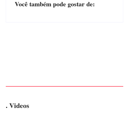
Você também pode gostar de:
CONCESÃO DE LICENÇA
EDITAL – USUCAPIÃO
AMBIENTAL DE
EXTRAJUDICIAL
OPERAÇÃO Nº 064/2026
Por
Márcia Tavares
Por
Márcia Tavares
. Videos