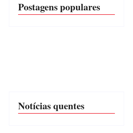
Postagens populares
CONCESÃO DE LICENÇA
EDITAL – USUCAPIÃO
AMBIENTAL DE
EXTRAJUDICIAL
OPERAÇÃO Nº 064/2026
Por
Márcia Tavares
Por
Márcia Tavares
Notícias quentes