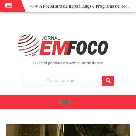
📣📣 A Prefeitura de Itapoá lança o Programa de Recuperação Fiscal (REFIS).
📢 Empreendedor do turismo, esta oportunidade é para você! Itapoá – SC.
🏍️ 3º Itapoá Moto Fest reúne apaixonados por duas rodas neste sábado
✨ A CDL de Itapoá convida você para o 8º Encontro de Mulheres Empreendedoras ✨
Workshop sobre atendimento encantador inspira empreendedores em Itapoá
Workshop “Modelo Disney de Encantar Clientes” foi um verdadeiro sucesso em Itapoá
Votação dos Concursos de Natal segue aberta até 20 de dezembro
O Jornal parceiro da comunidade Itapoá
Você sabe o que é eritema? UBS do Paese orienta comunidade sobre sinais e cuidados
Vigilância Epidemiológica monitora mortes causadas pela dengue e alerta para aumento de casos
Vice-prefeito assume Prefeitura de Itapoá durante ausência do titular