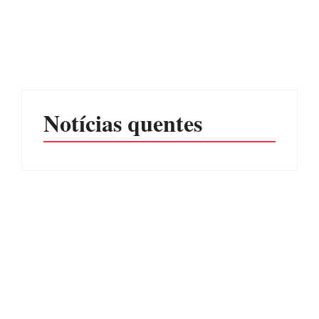
PF PRENDE MULHER
POR EXPLORAÇÃO
EDITAL – USUCAPIÃO
SEXUAL EM ITAPOÁ
EXTRAJUDICIAL
Por
Márcia Tavares
Por
Márcia Tavares
Notícias quentes
Operação da Polícia Civil
CONCESÃO DE LICENÇA
desarticula esquema de
AMBIENTAL DE
tráfico de aves silvestres em
OPERAÇÃO Nº 064/2026
Joinville e Garuva
Por
Márcia Tavares
Por
Márcia Tavares