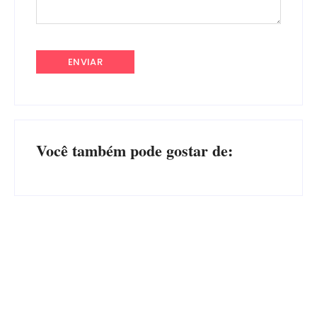
Você também pode gostar de:
Advogados abandonam júri
no meio da sessão em
PF PRENDE MULHER POR
Itapoá, e MPSC cobra mais
EXPLORAÇÃO SEXUAL
de R$ 120 mil por prejuízos
EM ITAPOÁ