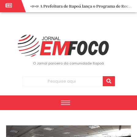
📣📣 A Prefeitura de Itapoá lança o Programa de Recuperação Fiscal (REFIS).
📢 Empreendedor do turismo, esta oportunidade é para você! Itapoá – SC.
🏍️ 3º Itapoá Moto Fest reúne apaixonados por duas rodas neste sábado
✨ A CDL de Itapoá convida você para o 8º Encontro de Mulheres Empreendedoras ✨
Workshop sobre atendimento encantador inspira empreendedores em Itapoá
Workshop “Modelo Disney de Encantar Clientes” foi um verdadeiro sucesso em Itapoá
Votação dos Concursos de Natal segue aberta até 20 de dezembro
O Jornal parceiro da comunidade Itapoá
Você sabe o que é eritema? UBS do Paese orienta comunidade sobre sinais e cuidados
Vigilância Epidemiológica monitora mortes causadas pela dengue e alerta para aumento de casos
Vice-prefeito assume Prefeitura de Itapoá durante ausência do titular