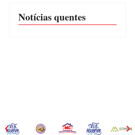
Notícias quentes
Itapoá terá curso para
Filhote de tubarão é
formação de guarda-vidas
encontrado morto em praia
voluntários para a
de São Francisco do Sul
temporada de verão
Por
Márcia Tavares
Por
Márcia Tavares