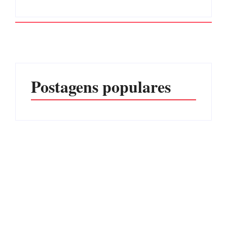
Postagens populares
Operação da Polícia Civil
Itapoá abre oficialmente o
desarticula esquema de
Surf Festival nesta quinta-
tráfico de aves silvestres em
feira (6) no Mercado
Joinville e Garuva
Municipal
Por
Márcia Tavares
Por
Márcia Tavares