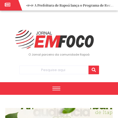
📣📣 A Prefeitura de Itapoá lança o Programa de Recuperação Fiscal (REFIS).
📢 Empreendedor do turismo, esta oportunidade é para você! Itapoá – SC.
🏍️ 3º Itapoá Moto Fest reúne apaixonados por duas rodas neste sábado
✨ A CDL de Itapoá convida você para o 8º Encontro de Mulheres Empreendedoras ✨
Workshop sobre atendimento encantador inspira empreendedores em Itapoá
Workshop “Modelo Disney de Encantar Clientes” foi um verdadeiro sucesso em Itapoá
Votação dos Concursos de Natal segue aberta até 20 de dezembro
O Jornal parceiro da comunidade Itapoá
Você sabe o que é eritema? UBS do Paese orienta comunidade sobre sinais e cuidados
Vigilância Epidemiológica monitora mortes causadas pela dengue e alerta para aumento de casos
Vice-prefeito assume Prefeitura de Itapoá durante ausência do titular