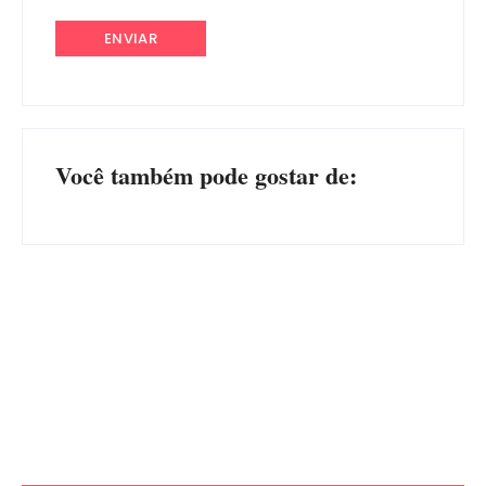
Você também pode gostar de:
Operação da Polícia Civil
Itapoá abre oficialmente o
desarticula esquema de
Surf Festival nesta quinta-
tráfico de aves silvestres em
feira (6) no Mercado
Joinville e Garuva
Municipal
Por
Márcia Tavares
Por
Márcia Tavares