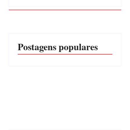
Postagens populares
Operação da Polícia Civil
CONCESÃO DE LICENÇA
desarticula esquema de
AMBIENTAL DE
tráfico de aves silvestres em
OPERAÇÃO Nº 064/2026
Joinville e Garuva
Por
Márcia Tavares
Por
Márcia Tavares