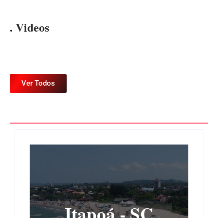
. Videos
Ver Todos
Itapoá - SC