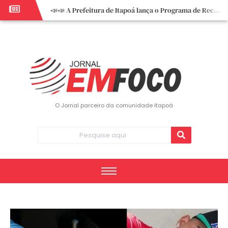
📣📣 A Prefeitura de Itapoá lança o Programa de Recuperação Fiscal (REFIS).
📢 Empreendedor do turismo, esta oportunidade é para você! Itapoá – SC.
🏍️ 3º Itapoá Moto Fest reúne apaixonados por duas rodas neste sábado
✨ A CDL de Itapoá convida você para o 8º Encontro de Mulheres Empreendedoras ✨
Workshop sobre atendimento encantador inspira empreendedores em Itapoá
Workshop “Modelo Disney de Encantar Clientes” foi um verdadeiro sucesso em Itapoá
Votação dos Concursos de Natal segue aberta até 20 de dezembro
O Jornal parceiro da comunidade Itapoá
Você sabe o que é eritema? UBS do Paese orienta comunidade sobre sinais e cuidados
Vigilância Epidemiológica monitora mortes causadas pela dengue e alerta para aumento de casos
Vice-prefeito assume Prefeitura de Itapoá durante ausência do titular