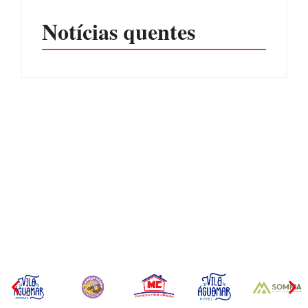
Notícias quentes
Itapoá abre oficialmente o
Surf Festival nesta quinta-
Filhote de tubarão é
feira (6) no Mercado
encontrado morto em praia
Municipal
de São Francisco do Sul
Por
Márcia Tavares
Por
Márcia Tavares