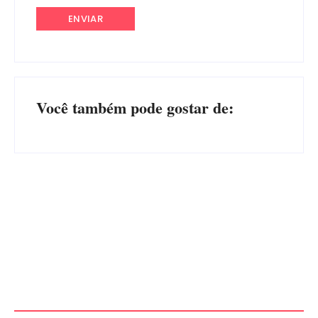
Você também pode gostar de:
Operação da Polícia Civil
CONCESÃO DE LICENÇA
desarticula esquema de
AMBIENTAL DE
tráfico de aves silvestres em
OPERAÇÃO Nº 064/2026
Joinville e Garuva
Por
Márcia Tavares
Por
Márcia Tavares