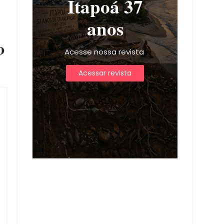
Itapoá 37
anos
o
Acesse nossa revista
Acessar revista