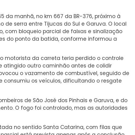
45 da manhã, no km 667 da BR-376, próximo à
 de serra entre Tijucas do Sul e Garuva. O local
 com bloqueio parcial de faixas e sinalização
tes do ponto da batida, conforme informou a
 motorista da carreta teria perdido o controle
e atingido outro caminhão antes de colidir
ovocou o vazamento de combustível, seguido de
 consumiu os veículos, dificultando o resgate
Bombeiros de São José dos Pinhais e Garuva, e do
nto. O fogo foi controlado, mas as autoridades
tada no sentido Santa Catarina, com filas que
 parcial está prevista apenas após a conclusão