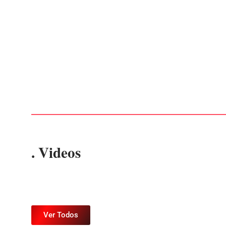
Advogados abandonam júri no meio da sessão em
Itapoá, e MPSC cobra mais de R$ 120 mil por
prejuízos
Por
Márcia Tavares
-
7 de agosto de 2026
. Videos
Ver Todos