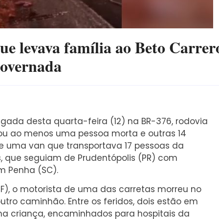
ue levava família ao Beto Carrer
governada
ada desta quarta-feira (12) na BR-376, rodovia
xou ao menos uma pessoa morta e outras 14
a e uma van que transportava 17 pessoas da
s, que seguiam de Prudentópolis (PR) com
em Penha (SC).
RF), o motorista de uma das carretas morreu no
outro caminhão. Entre os feridos, dois estão em
ma criança, encaminhados para hospitais da