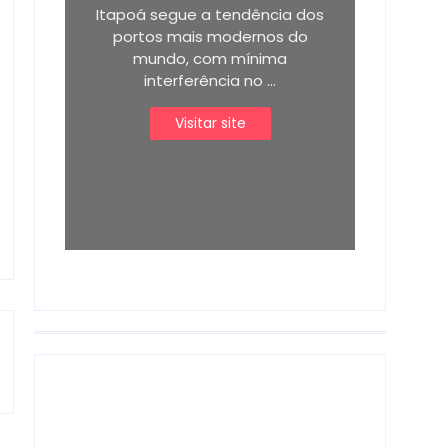
Itapoá segue a tendência dos
portos mais modernos do
mundo, com mínima
interferência no ...
Visitar site