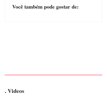
Você também pode gostar de:
Operação da Polícia Civil
Itapoá abre oficialmente o
desarticula esquema de
Surf Festival nesta quinta-
tráfico de aves silvestres em
feira (6) no Mercado
Joinville e Garuva
Municipal
Por
Márcia Tavares
Por
Márcia Tavares
. Videos