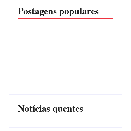
Postagens populares
Operação da Polícia Civil
Itapoá abre oficialmente o
desarticula esquema de
Surf Festival nesta quinta-
tráfico de aves silvestres em
feira (6) no Mercado
Joinville e Garuva
Municipal
Por
Márcia Tavares
Por
Márcia Tavares
Notícias quentes