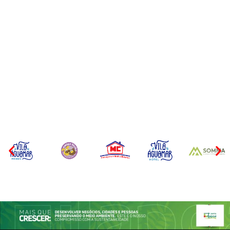
Itapoá terá curso para
Filhote de tubarão é
formação de guarda-vidas
encontrado morto em praia
voluntários para a
de São Francisco do Sul
temporada de verão
Por
Márcia Tavares
Por
Márcia Tavares