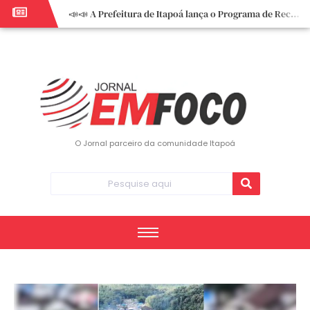
📣📣 A Prefeitura de Itapoá lança o Programa de Recuperação Fiscal (REFIS).
📢 Empreendedor do turismo, esta oportunidade é para você! Itapoá – SC.
🏍️ 3º Itapoá Moto Fest reúne apaixonados por duas rodas neste sábado
✨ A CDL de Itapoá convida você para o 8º Encontro de Mulheres Empreendedoras ✨
Workshop sobre atendimento encantador inspira empreendedores em Itapoá
Workshop “Modelo Disney de Encantar Clientes” foi um verdadeiro sucesso em Itapoá
Votação dos Concursos de Natal segue aberta até 20 de dezembro
O Jornal parceiro da comunidade Itapoá
Você sabe o que é eritema? UBS do Paese orienta comunidade sobre sinais e cuidados
Vigilância Epidemiológica monitora mortes causadas pela dengue e alerta para aumento de casos
Vice-prefeito assume Prefeitura de Itapoá durante ausência do titular