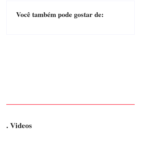
Você também pode gostar de:
Advogados abandonam júri
no meio da sessão em
PF PRENDE MULHER POR
Itapoá, e MPSC cobra mais
EXPLORAÇÃO SEXUAL
de R$ 120 mil por prejuízos
EM ITAPOÁ
Por
Márcia Tavares
Por
Márcia Tavares
. Videos