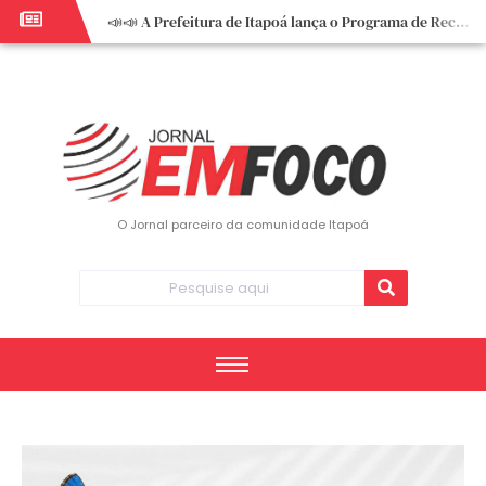
📣📣 A Prefeitura de Itapoá lança o Programa de Recuperação Fiscal (REFIS).
📢 Empreendedor do turismo, esta oportunidade é para você! Itapoá – SC.
🏍️ 3º Itapoá Moto Fest reúne apaixonados por duas rodas neste sábado
✨ A CDL de Itapoá convida você para o 8º Encontro de Mulheres Empreendedoras ✨
Workshop sobre atendimento encantador inspira empreendedores em Itapoá
Workshop “Modelo Disney de Encantar Clientes” foi um verdadeiro sucesso em Itapoá
Votação dos Concursos de Natal segue aberta até 20 de dezembro
O Jornal parceiro da comunidade Itapoá
Você sabe o que é eritema? UBS do Paese orienta comunidade sobre sinais e cuidados
Vigilância Epidemiológica monitora mortes causadas pela dengue e alerta para aumento de casos
Vice-prefeito assume Prefeitura de Itapoá durante ausência do titular