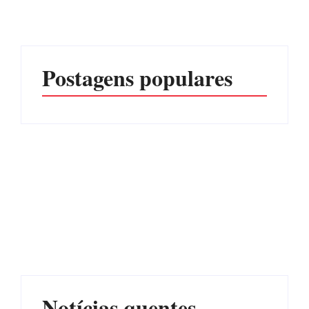
Postagens populares
Advogados abandonam
júri no meio da sessão em
Itapoá, e MPSC cobra mais
PF PRENDE MULHER
de R$ 120 mil por
POR EXPLORAÇÃO
prejuízos
SEXUAL EM ITAPOÁ
Por
Márcia Tavares
Por
Márcia Tavares
Notícias quentes