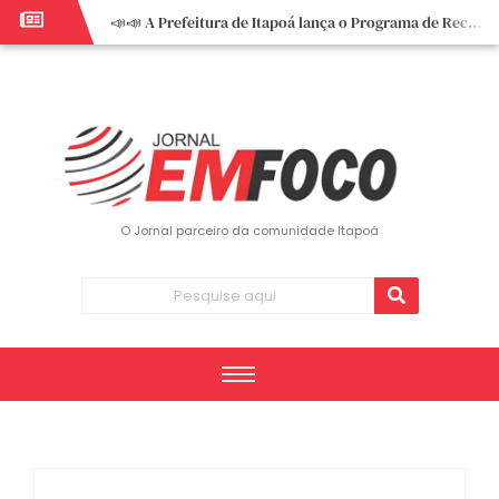
📣📣 A Prefeitura de Itapoá lança o Programa de Recuperação Fiscal (REFIS).
📢 Empreendedor do turismo, esta oportunidade é para você! Itapoá – SC.
🏍️ 3º Itapoá Moto Fest reúne apaixonados por duas rodas neste sábado
✨ A CDL de Itapoá convida você para o 8º Encontro de Mulheres Empreendedoras ✨
Workshop sobre atendimento encantador inspira empreendedores em Itapoá
Workshop “Modelo Disney de Encantar Clientes” foi um verdadeiro sucesso em Itapoá
Votação dos Concursos de Natal segue aberta até 20 de dezembro
O Jornal parceiro da comunidade Itapoá
Você sabe o que é eritema? UBS do Paese orienta comunidade sobre sinais e cuidados
Vigilância Epidemiológica monitora mortes causadas pela dengue e alerta para aumento de casos
Vice-prefeito assume Prefeitura de Itapoá durante ausência do titular