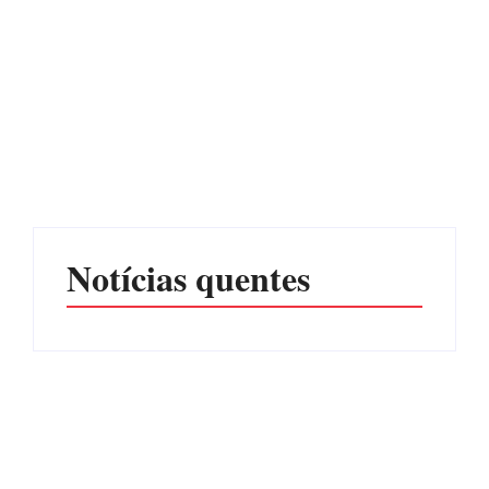
Operação da Polícia Civil
CONCESÃO DE LICENÇA
desarticula esquema de
AMBIENTAL DE
tráfico de aves silvestres em
OPERAÇÃO Nº 064/2026
Joinville e Garuva
Por
Márcia Tavares
Por
Márcia Tavares
Notícias quentes
Itapoá abre oficialmente o